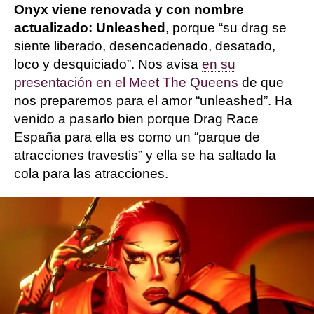
Onyx viene renovada y con nombre
actualizado: Unleashed
, porque “su drag se
siente liberado, desencadenado, desatado,
loco y desquiciado”. Nos avisa
en su
presentación en el Meet The Queens
de que
nos preparemos para el amor “unleashed”. Ha
venido a pasarlo bien porque Drag Race
España para ella es como un “parque de
atracciones travestis” y ella se ha saltado la
cola para las atracciones.
Esta vez viene preparada con su nave
intergaláctica y está dispuesta hasta destruir la
Tierra si no se lleva la corona. Para ser la
superestrella drag que inaugure el Salón de la
Fama de
Drag Race España
“está dispuesta a
hacer bizum a quien le toque”.