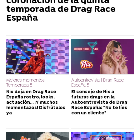
coronación de la quinta
temporada de Drag Race
España
Mejores momentos |
Autoentrevista | Drag Race
Temporada 5
España 5
Nix deja en Drag Race
El consejo de Nix a
España rostro, looks,
futuras drags en la
actuación... ¡Y muchos
Autoentrevista de Drag
momentazos! Disfrútalos
Race España: “No te líes
ya
con un cliente"