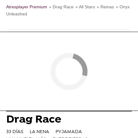
Atresplayer Premium
» Drag Race
» All Stars
» Reinas
» Onyx
Unleashed
Drag Race
33 DÍAS
LA NENA
PYJAMADA