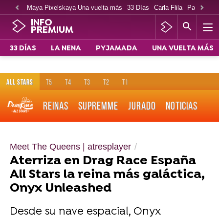
Maya Pixelskaya Una vuelta más
33 Días
Carla Flila
Paco Cabe
INFO
PREMIUM
33 DÍAS
LA NENA
PYJAMADA
UNA VUELTA MÁS
ALL STARS
T5
T4
T3
T2
T1
REINAS
SUPREMME
JURADO
NOTICIAS
Meet The Queens | atresplayer
Aterriza en Drag Race España
All Stars la reina más galáctica,
Onyx Unleashed
Desde su nave espacial, Onyx