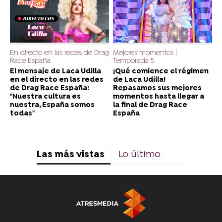
En directo en las redes de Drag
Mejores momentos |
Race España
Temporada 5
El mensaje de Laca Udilla
¡Qué comience el régimen
en el directo en las redes
de Laca Udilla!
de Drag Race España:
Repasamos sus mejores
"Nuestra cultura es
momentos hasta llegar a
nuestra, España somos
la final de Drag Race
todas"
España
Las más vistas
Lo último