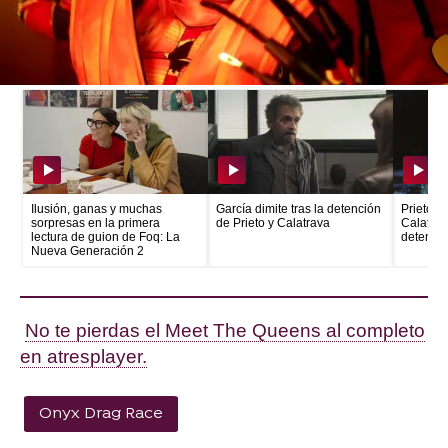
Más Noticias
Ilusión, ganas y muchas
García dimite tras la detención
Prieto e
sorpresas en la primera
de Prieto y Calatrava
Calatrava
lectura de guion de Foq: La
detenid
Nueva Generación 2
No te pierdas el Meet The Queens al completo
en atresplayer.
Onyx Drag Race