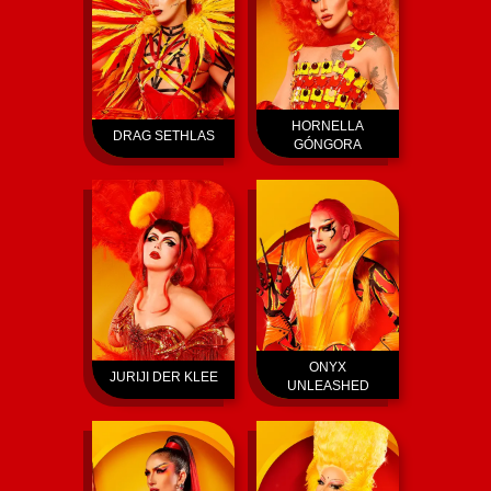
HORNELLA
DRAG SETHLAS
GÓNGORA
ONYX
JURIJI DER KLEE
UNLEASHED