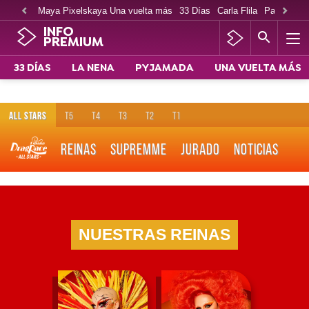
Maya Pixelskaya Una vuelta más
33 Días
Carla Flila
Paco Cabe
INFO
PREMIUM
33 DÍAS
LA NENA
PYJAMADA
UNA VUELTA MÁS
ALL STARS
T5
T4
T3
T2
T1
REINAS
SUPREMME
JURADO
NOTICIAS
NUESTRAS REINAS