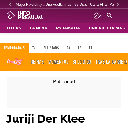
Maya Pixelskaya Una vuelta más
33 Días
Carla Flila
Paco Cabe
INFO
PREMIUM
33 DÍAS
LA NENA
PYJAMADA
UNA VUELTA MÁS
TEMPORADA 5
T4
ALL STARS
T3
T2
T1
REINAS
MOMENTOS
SÍ LO DIGO
TRAS LA CARRER
Juriji Der Klee