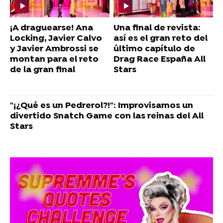
¡A draguearse! Ana
Una final de revista:
Locking, Javier Calvo
así es el gran reto del
y Javier Ambrossi se
último capítulo de
montan para el reto
Drag Race España All
de la gran final
Stars
"¡¿Qué es un Pedrerol?!": Improvisamos un
divertido Snatch Game con las reinas del All
Stars