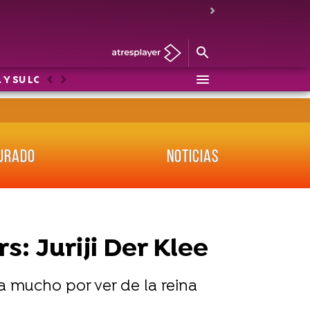
 Y SU LOCO MUNDO
DRAG RACE
LOS PROTEGIDOS: U
Anterior
Siguiente
URADO
NOTICIAS
: Juriji Der Klee
a mucho por ver de la reina