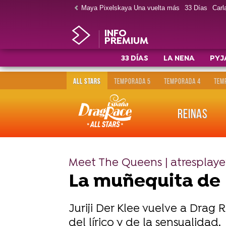
Maya Pixelskaya Una vuelta más
33 Días
Carla
INFO
PREMIUM
33 DÍAS
LA NENA
PYJ
ALL STARS
TEMPORADA 5
TEMPORADA 4
TEM
REINAS
Meet The Queens | atresplay
La muñequita de D
Juriji Der Klee vuelve a Dra
del lírico y de la sensualidad.