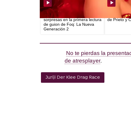
Ilusión, ganas y muchas
García dimit
sorpresas en la primera lectura
de Prieto y 
de guion de Foq: La Nueva
Generación 2
No te pierdas la presenta
de atresplayer
.
Juriji Der Klee Drag Race