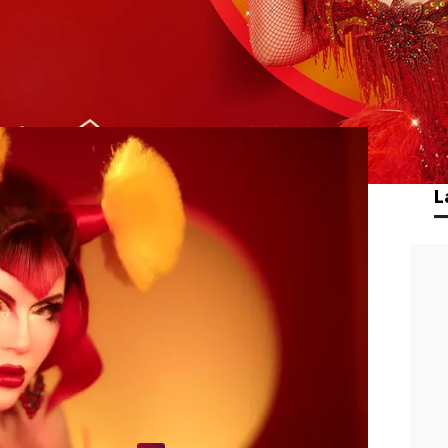
e España “más sofisticada, cañera y
de
en su presentación del Meet The
no podía faltar en el
All Stars
y viene a
 bien y a pegar hachazos.
lorado “su pasión por los flanes” y
 icónico fue el “episodio lésbico con
L
 opinión, se merece ser la superestrella
ón de la Fama de
Drag Race España
del lugar”.