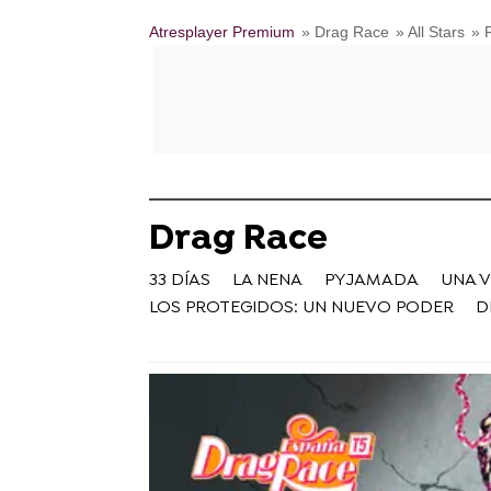
Atresplayer Premium
» Drag Race
» All Stars
» 
Drag Race
33 DÍAS
LA NENA
PYJAMADA
UNA 
LOS PROTEGIDOS: UN NUEVO PODER
D