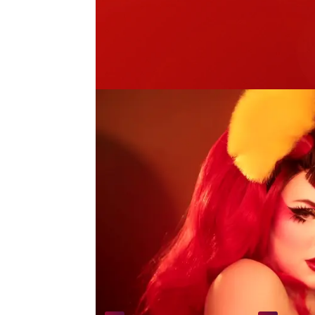
Juriji vuelve a Drag Rac
más cachonda”
. Defien
Queens
que su “culamen” 
llevárselo todo, a pasarlo
Desde su temporada ha exp
admite que su momento más
Venedita Von Däsh”. En su
drag que inaugure el Sal
porque “es la más chula 
Más Noticias