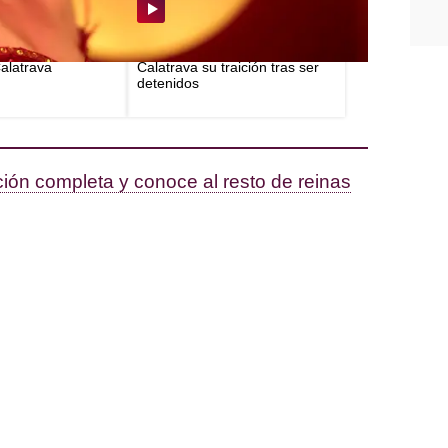
e tras la detención
Prieto echa en cara a
Calatrava
Calatrava su traición tras ser
detenidos
ción completa y conoce al resto de reinas