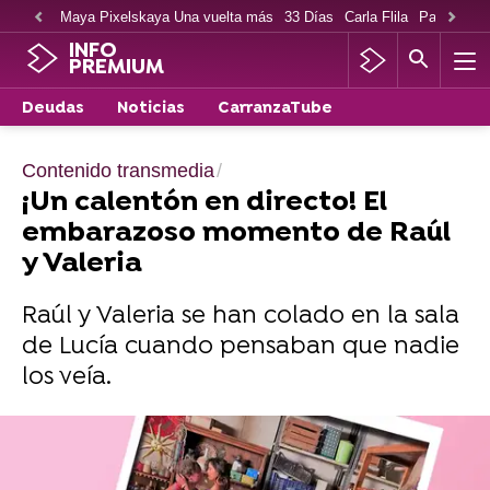
Maya Pixelskaya Una vuelta más
33 Días
Carla Flila
Paco Cabe
INFO
PREMIUM
Deudas
Noticias
CarranzaTube
Contenido transmedia
¡Un calentón en directo! El
embarazoso momento de Raúl
y Valeria
Raúl y Valeria se han colado en la sala
de Lucía cuando pensaban que nadie
los veía.