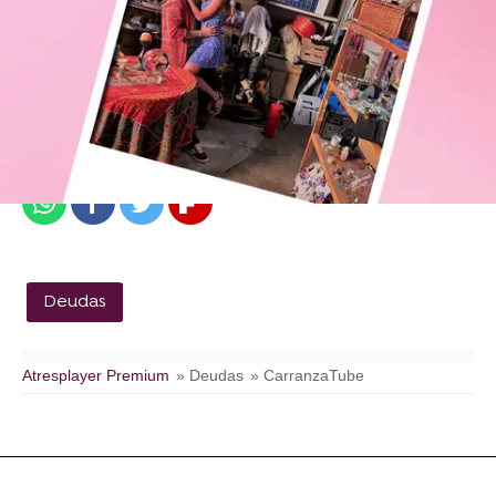
atresplayer
Publicado:
10 de octubre de 2023, 14:37
Whatsapp
Facebook
Twitter
Flipboard
Deudas
Atresplayer Premium
» Deudas
» CarranzaTube