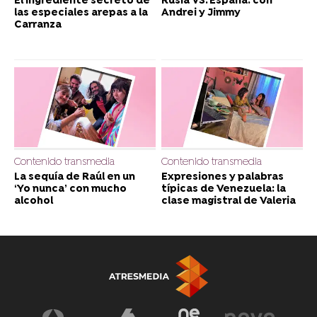
El ingrediente secreto de
Rusia VS. España: con
las especiales arepas a la
Andrei y Jimmy
Carranza
Contenido transmedia
Contenido transmedia
La sequía de Raúl en un
Expresiones y palabras
‘Yo nunca’ con mucho
típicas de Venezuela: la
alcohol
clase magistral de Valeria