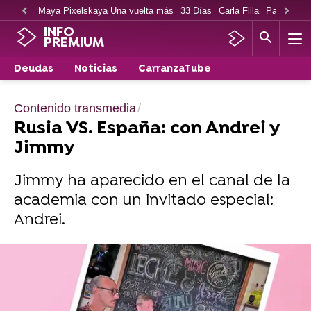
Maya Pixelskaya Una vuelta más
33 Días
Carla Flila
Paco Cabe
INFO
PREMIUM
Deudas
Noticias
CarranzaTube
Contenido transmedia
Rusia VS. España: con Andrei y
Jimmy
Jimmy ha aparecido en el canal de la
academia con un invitado especial:
Andrei.