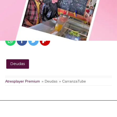
atresplayer
Publicado:
10 de octubre de 2023, 14:17
Whatsapp
Facebook
Twitter
Flipboard
Deudas
Atresplayer Premium
» Deudas
» CarranzaTube