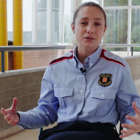
Whatsapp
Facebook
X
Flipboa
a al reparto de 33 Días
, la primera serie
 que llega el próximo 7 de junio a
arna a Irene Valles
, una joven agente de