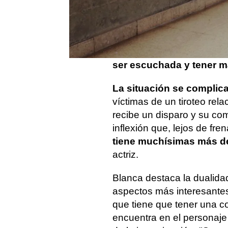
los Mossos d'Esquadra q
sensibilidad y muchas g
descubre que hacerse un 
masculino no va a ser fáci
ser escuchada y tener m
La situación se complic
víctimas de un tiroteo rela
recibe un disparo y su co
inflexión que, lejos de fren
tiene muchísimas más de
actriz.
Blanca destaca la dualida
aspectos más interesantes
que tiene que tener una c
encuentra en el personaje