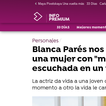
Maya Pixelskaya Una vuelta más
33 Días
Carla
INFO
PREMIUM
33 DÍAS
Mejores momen
Personajes
Blanca Parés nos 
una mujer con "m
escuchada en un
La actriz da vida a una jove
momento a otro la vida le c