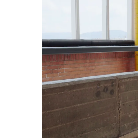
Victoria Esquilas
Publicado:
27 de mayo de 2026, 17:26
Blanca Parés se incorpor
de ficción de Carles Porta,
atresplayer.
La actriz enc