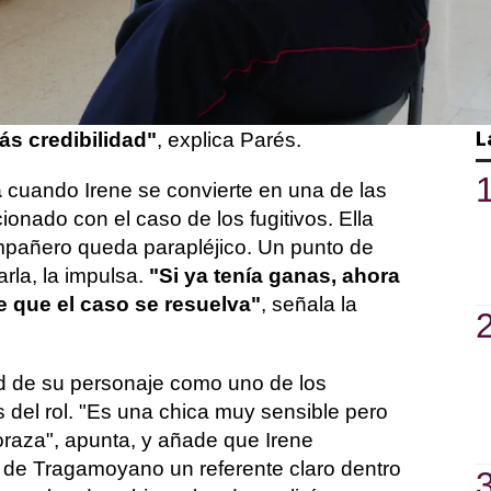
ue
llega al cuerpo con mucha
anas de trabajar
, pero que pronto
hueco en un entorno mayoritariamente
l.
"Tiene que pegar codazos para poder
L
ás credibilidad"
, explica Parés.
a
cuando Irene se convierte en una de las
cionado con el caso de los fugitivos. Ella
mpañero queda parapléjico. Un punto de
arla, la impulsa.
"Si ya tenía ganas, ahora
 que el caso se resuelva"
, señala la
d de su personaje como uno de los
 del rol. "Es una chica muy sensible pero
oraza", apunta, y añade que Irene
 de Tragamoyano un referente claro dentro