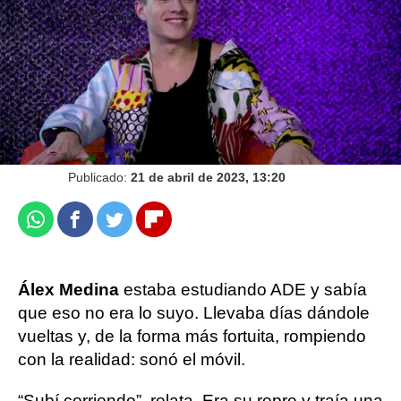
Sandra Lázaro
Publicado:
21 de abril de 2023, 13:20
Whatsapp
Facebook
Twitter
Flipboard
Álex Medina
estaba estudiando ADE y sabía
que eso no era lo suyo. Llevaba días dándole
vueltas y, de la forma más fortuita, rompiendo
con la realidad: sonó el móvil.
“Subí corriendo”, relata. Era su repre y traía una