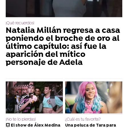
¡Qué recuerdos!
Natalia Millán regresa a casa
poniendo el broche de oro al
último capítulo: así fue la
aparición del mítico
personaje de Adela
¡No te lo pierdas!
¿Cuál es tu favorita?
💥 El show de Álex Medina
Una peluca de Tara para