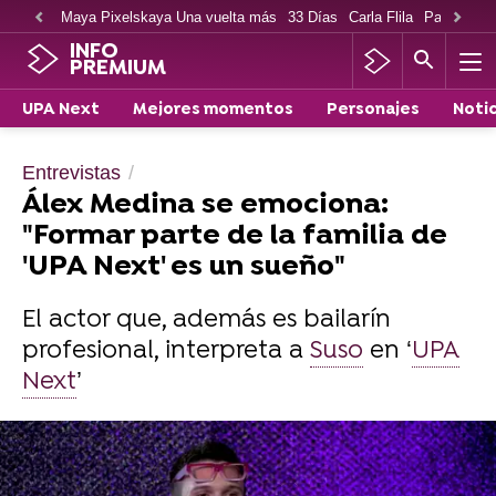
Maya Pixelskaya Una vuelta más
33 Días
Carla Flila
Paco Cabe
INFO
PREMIUM
UPA Next
Mejores momentos
Personajes
Notic
Entrevistas
Álex Medina se emociona:
"Formar parte de la familia de
'UPA Next' es un sueño"
El actor que, además es bailarín
profesional, interpreta a
Suso
en ‘
UPA
Next
’
Descubre el tráiler oficial y las nuevas tramas
de 'UPA Next'