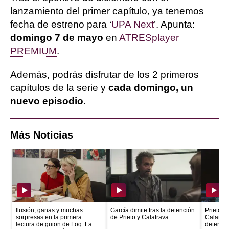
lanzamiento del primer capítulo, ya tenemos
fecha de estreno para ‘
UPA Next
’. Apunta:
domingo 7 de mayo
en
ATRESplayer
PREMIUM
.
Además, podrás disfrutar de los 2 primeros
capítulos de la serie y
cada domingo, un
nuevo episodio
.
Más Noticias
Ilusión, ganas y muchas
García dimite tras la detención
Prieto e
sorpresas en la primera
de Prieto y Calatrava
Calatrava
lectura de guion de Foq: La
detenid