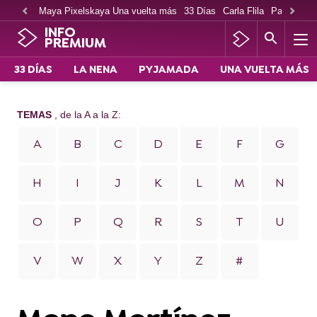
Maya Pixelskaya Una vuelta más
33 Días
Carla Flila
Paco Cabe
INFO
PREMIUM
33 DÍAS
LA NENA
PYJAMADA
UNA VUELTA MÁS
TEMAS
, de la A a la Z:
A
B
C
D
E
F
G
H
I
J
K
L
M
N
O
P
Q
R
S
T
U
V
W
X
Y
Z
#