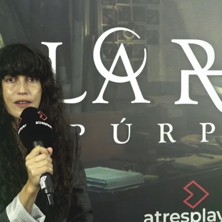
ena Rodero
Whatsapp
Facebook
Twitter
Flipboa
or de La novia gitana y La red púrpura, y
e
nos han enumerado varios de los motivos