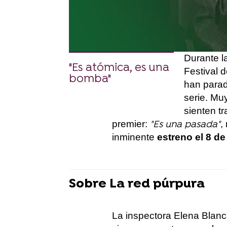
por los que no perderse e
atresplayer. La red púrpu
de la exitosa saga de Ca
Durante l
"Es atómica, es una
Festival 
bomba"
han parad
serie. Mu
sienten tr
premier:
,
"Es una pasada"
inminente
estreno el 8 de
Sobre La red púrpura
La inspectora Elena Blanc