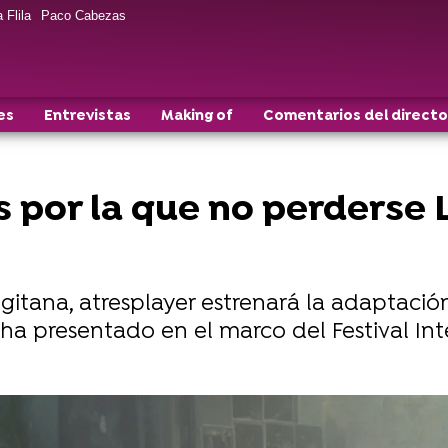
 Flila
Paco Cabezas
es
Entrevistas
Making of
Comentarios del directo
s por la que no perderse 
a gitana, atresplayer estrenará la adaptaci
a presentado en el marco del Festival Int
 al estreno de La red púrpura con el espeluznante trá