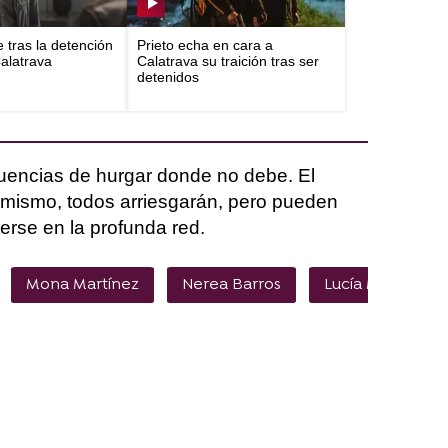
e tras la detención
Prieto echa en cara a
Calatrava
Calatrava su traición tras ser
detenidos
uencias de hurgar donde no debe. El
l mismo, todos arriesgarán, pero pueden
rse en la profunda red.
Mona Martínez
Nerea Barros
Lucía Martín Abe