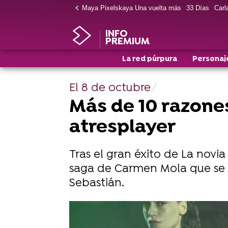
Maya Pixelskaya Una vuelta más
33 Días
Carla
INFO
PREMIUM
La red púrpura
Personaj
El 8 de octubre
Más de 10 razone
atresplayer
Tras el gran éxito de La novi
saga de Carmen Mola que se h
Sebastián.
La historia continúa... adelántate