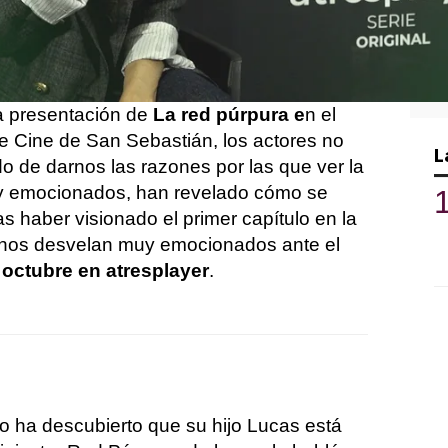
l estreno de esta segunda parte en
ra es la adaptación de la segunda entrega
rmen Mola
a presentación de
La red púrpura e
n el
de Cine de San Sebastián, los actores no
L
o de darnos las razones por las que ver la
y emocionados, han revelado cómo se
as haber visionado el primer capítulo en la
 nos desvelan muy emocionados ante el
 octubre en atresplayer
.
o ha descubierto que su hijo Lucas está