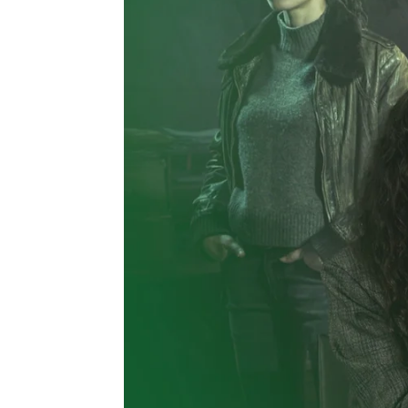
Jennifer Álvarez |
Alex Sellés | Xim
Publicado:
29 de septiembre de 2023, 15:44
Paco Cabezas
, el direct
todo el elenco de la seri