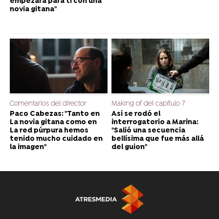
empezara para ti con una
novia gitana"
Comentarios del director
Making of del capítulo 7
Paco Cabezas: "Tanto en
Así se rodó el
La novia gitana como en
interrogatorio a Marina:
La red púrpura hemos
"Salió una secuencia
tenido mucho cuidado en
bellísima que fue más allá
la imagen"
del guion"