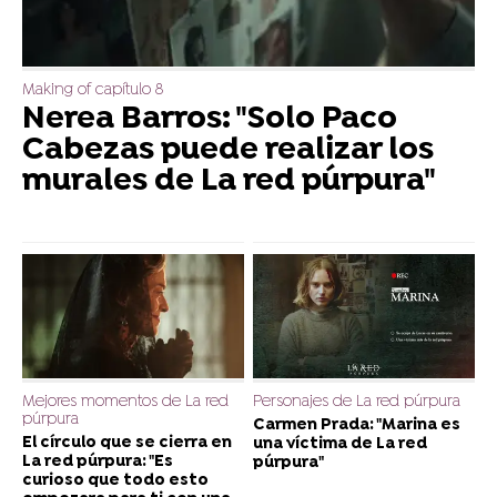
Making of capítulo 8
Nerea Barros: "Solo Paco
Cabezas puede realizar los
murales de La red púrpura"
Mejores momentos de La red
Personajes de La red púrpura
púrpura
Carmen Prada: "Marina es
El círculo que se cierra en
una víctima de La red
La red púrpura: "Es
púrpura"
curioso que todo esto