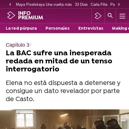
Maya Pixelskaya Una vuelta más
33 Días
Carla Flila
Paco Cabe
INFO
PREMIUM
La red púrpura
Personajes
Entrevistas
Making 
Capítulo 3
La BAC sufre una inesperada
redada en mitad de un tenso
interrogatorio
Elena no está dispuesta a detenerse y
consigue un dato revelador por parte
de Casto.
Ya puedes ver el tercer capítulo de La red
púrpura en atresplayer
.