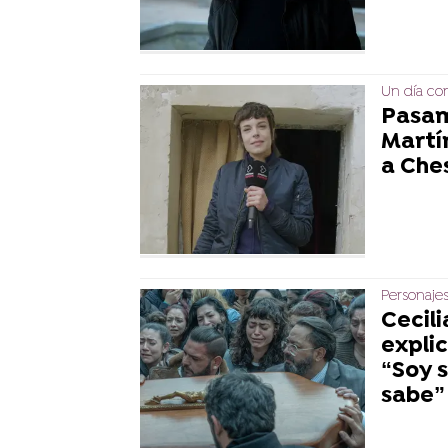
Un día con
Pasam
Martí
a Che
Personajes
Cecil
expli
“Soy s
sabe”