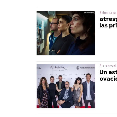
Estreno en
atres
las p
En atrespl
Un es
ovaci