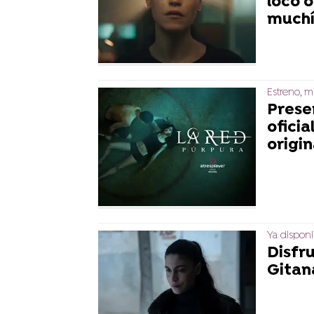
loco o
muchí
Estreno, 
Prese
oficia
origin
Ya dispon
Disfr
Gitan