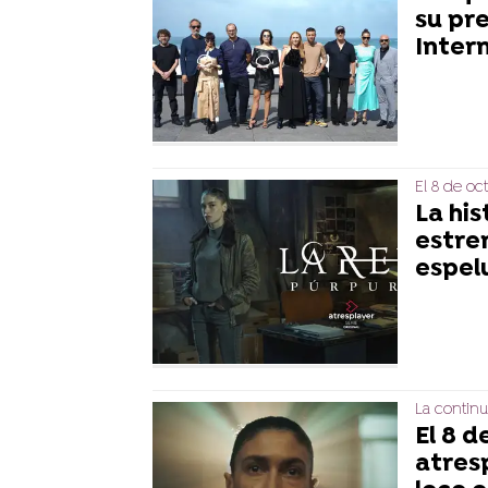
su pre
Inter
El 8 de oc
La his
estre
espel
La continu
El 8 d
atresp