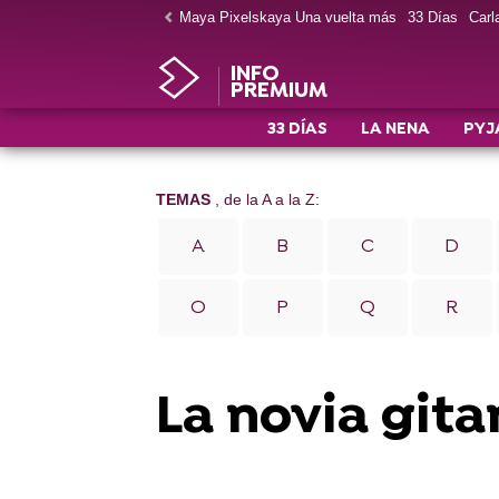
Maya Pixelskaya Una vuelta más
33 Días
Carla
INFO
PREMIUM
33 DÍAS
LA NENA
PYJ
TEMAS
, de la A a la Z:
A
B
C
D
O
P
Q
R
La novia gita