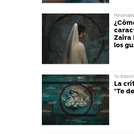
Personajes
¿Cómo
caract
Zaira
los g
Ya disponi
La crí
"Te de