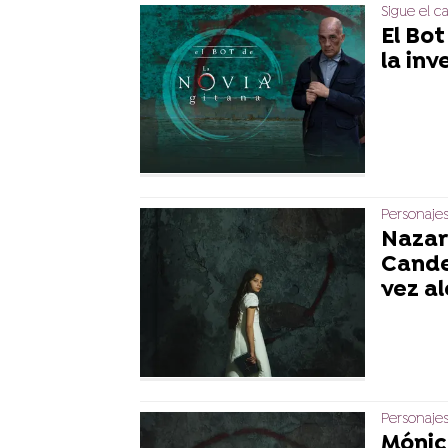
Sigue el ca
El Bo
la in
Personajes
Nazar
Candel
vez a
Personajes
Mónic