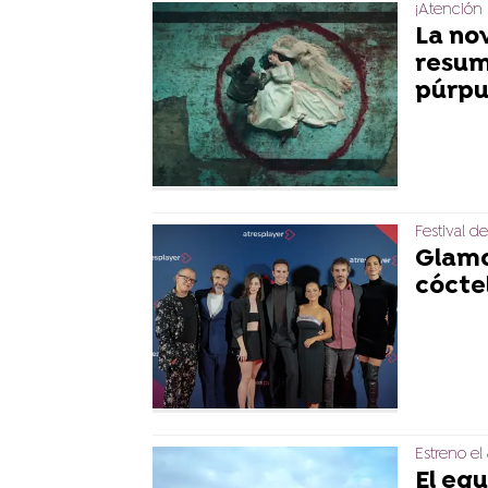
¡Atención 
La nov
resum
púrpu
Festival d
Glamo
cócte
Estreno el
El eq