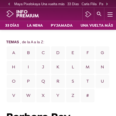
Maya Pixelskaya Una vuelta más
33 Días
Carla Flila
Paco Cabe
INFO
PREMIUM
33 DÍAS
LA NENA
PYJAMADA
UNA VUELTA MÁS
TEMAS
, de la A a la Z:
A
B
C
D
E
F
G
H
I
J
K
L
M
N
O
P
Q
R
S
T
U
V
W
X
Y
Z
#