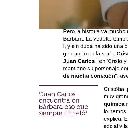
domador del mundo. La pa
Lorente, se convirtió en 
años 80.
Pero la historia va mucho 
Bárbara. La vedette tambi
I, y sin duda ha sido una
generado en la serie.
Cris
Juan Carlos I
en 'Cristo y
mantiene su personaje co
de mucha conexión
", as
Cristóbal
"Juan Carlos
muy grand
encuentra en
química 
Bárbara eso que
lo hemos 
siempre anheló"
explica. E
social y 