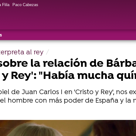
 Flila
Paco Cabezas
s
terpreta al rey
sobre la relación de Bár
o y Rey': "Había mucha qu
iel de Juan Carlos I en 'Cristo y Rey', nos e
n el hombre con más poder de España y la