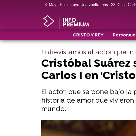
Maya Pixelskaya Una vuelta más
33 Días
Carla
INFO
PREMIUM
CRISTO Y REY
Personaje
Entrevistamos al actor que in
Cristóbal Suárez 
Carlos I en 'Crist
El actor, que se pone bajo la p
historia de amor que viviero
mundo.