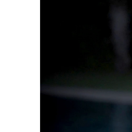
Celia Gil
Publicado:
07 de enero de 2023, 12:12
El próximo
15 de enero
ll
estrenos más esperados d
estreno de la plataforma 