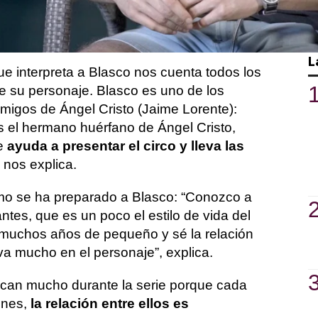
ctores que participan en la ficción que
Bárbara Rey, la mujer más deseada de
 mejor domador del mundo.
L
que interpreta a Blasco nos cuenta todos los
de su personaje. Blasco es uno de los
migos de Ángel Cristo (Jaime Lorente):
s el hermano huérfano de Ángel Cristo,
e
ayuda a presentar el circo y lleva las
, nos explica.
ómo se ha preparado a Blasco: “Conozco a
tes, que es un poco el estilo de vida del
s muchos años de pequeño y sé la relación
 va mucho en el personaje”, explica.
ocan mucho durante la serie porque cada
ones,
la relación entre ellos es