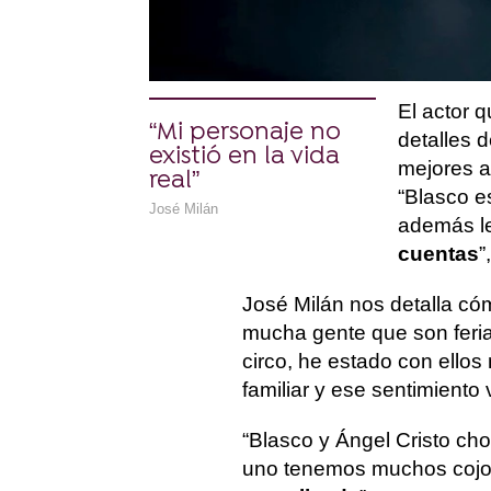
José Milán es uno de los a
cuenta la historia entre 
España y Ángel Cristo, el
El actor 
“Mi personaje no
detalles 
existió en la vida
mejores a
real”
“Blasco e
José Milán
además l
cuentas
”
José Milán nos detalla c
mucha gente que son ferian
circo, he estado con ello
familiar y ese sentimiento
“Blasco y Ángel Cristo ch
uno tenemos muchos coj