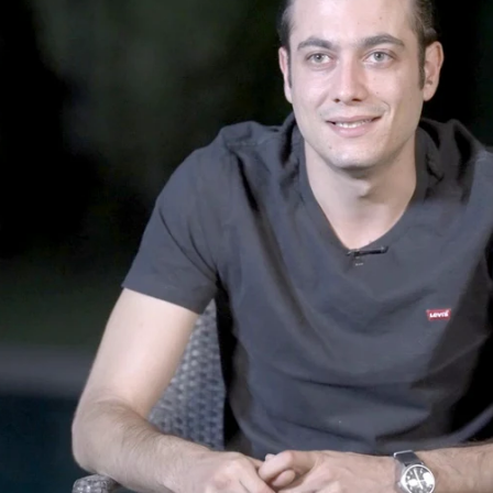
Whatsapp
Facebook
Twitter
Flipboa
ega a
ATRESplayer PREMIUM
uno de los
e 2023. ‘
Cristo y Rey
’ es el primer gran
de Atresmedia y su expectación es máxima.