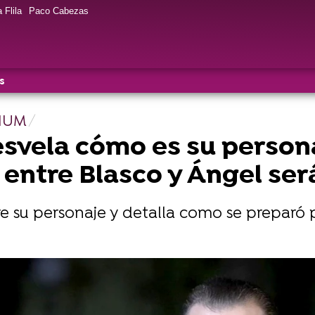
 Flila
Paco Cabezas
s
MIUM
svela cómo es su persona
n entre Blasco y Ángel se
re su personaje y detalla como se preparó 