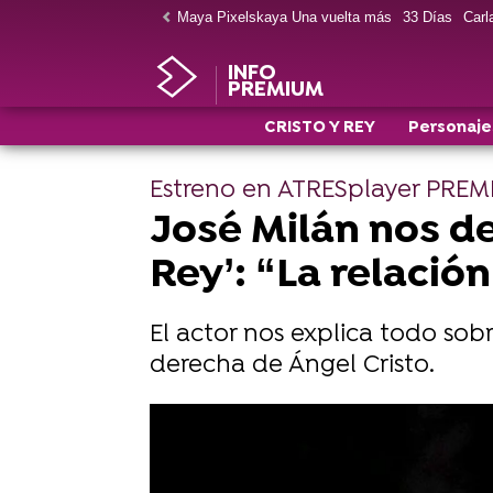
Maya Pixelskaya Una vuelta más
33 Días
Carla
INFO
PREMIUM
CRISTO Y REY
Personaje
Estreno en ATRESplayer PRE
José Milán nos de
Rey’: “La relació
El actor nos explica todo sob
derecha de Ángel Cristo.