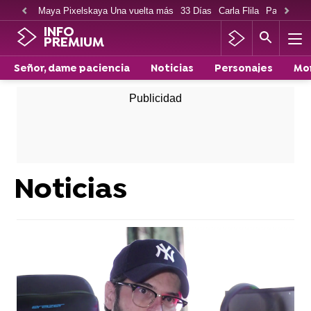
Maya Pixelskaya Una vuelta más
33 Días
Carla Flila
Paco Cabe
INFO
PREMIUM
Señor, dame paciencia
Noticias
Personajes
Mo
Noticias