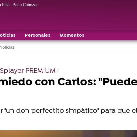
 Flila
Paco Cabezas
oticias
Personajes
Momentos
Noticias
RESplayer PREMIUM
 miedo con Carlos: "Pued
er "un don perfectito simpático" para que 