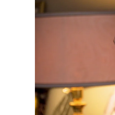
Carmen Marar
Madrid
Publicado:
28 de diciembre de 2021, 11:38
Félix Gómez
se mete en la
Gregorio en 'Señor, dam