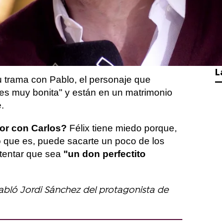
do especializado en divorcios en un
ofesional. Y está casado con Pablo, un
pera su momento para triunfar en un
L
u trama con Pablo, el personaje que
"es muy bonita" y están en un matrimonio
.
dor con Carlos?
Félix tiene miedo porque,
to que es, puede sacarte un poco de los
ntentar que sea
"un don perfectito
abló Jordi Sánchez del protagonista de