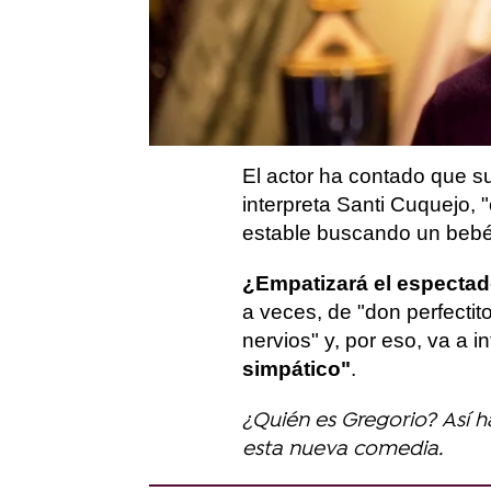
Carlos trabaja como aboga
bufete como él, serio y pr
diseñador de moda que es
mundo competitivo.
El actor ha contado que s
interpreta Santi Cuquejo, 
estable buscando un bebé
¿Empatizará el especta
a veces, de "don perfecti
nervios" y, por eso, va a i
simpático"
.
¿Quién es Gregorio? Así h
esta nueva comedia.