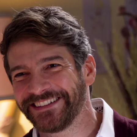
Whatsapp
Facebook
Twitter
Flipboa
 piel de Carlos, el segundo hijo de
e paciencia'
.