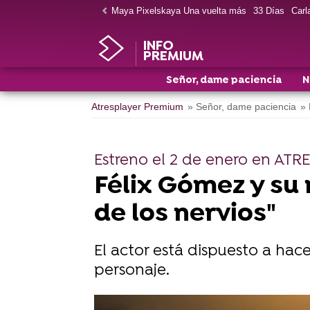
Maya Pixelskaya Una vuelta más
33 Días
Carla
INFO
PREMIUM
Señor, dame paciencia
N
Atresplayer Premium
» Señor, dame paciencia
» 
Estreno el 2 de enero en AT
Félix Gómez y su
de los nervios"
El actor está dispuesto a hac
personaje.