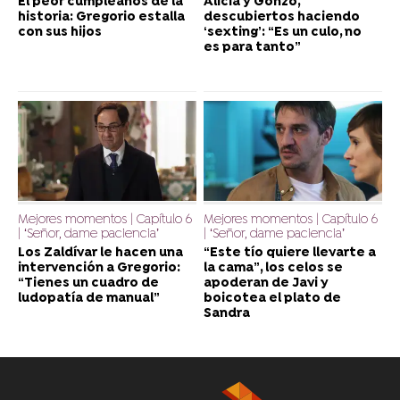
El peor cumpleaños de la
Alicia y Gonzo,
historia: Gregorio estalla
descubiertos haciendo
con sus hijos
‘sexting’: “Es un culo, no
es para tanto”
Mejores momentos | Capítulo 6
Mejores momentos | Capítulo 6
| ‘Señor, dame paciencia’
| ‘Señor, dame paciencia’
Los Zaldívar le hacen una
“Este tío quiere llevarte a
intervención a Gregorio:
la cama”, los celos se
“Tienes un cuadro de
apoderan de Javi y
ludopatía de manual”
boicotea el plato de
Sandra