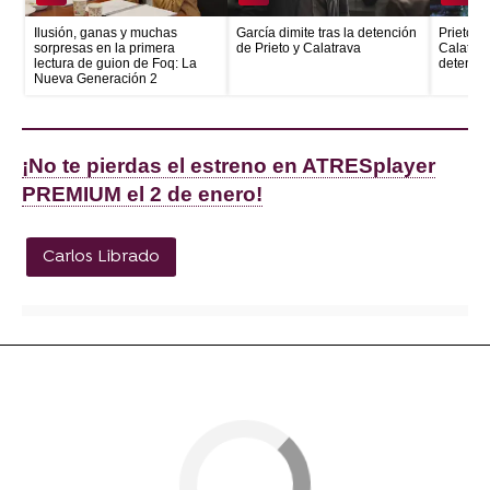
Ilusión, ganas y muchas
García dimite tras la detención
Prieto e
sorpresas en la primera
de Prieto y Calatrava
Calatrava
lectura de guion de Foq: La
detenid
Nueva Generación 2
¡No te pierdas el estreno en ATRESplayer
PREMIUM el 2 de enero!
Carlos Librado