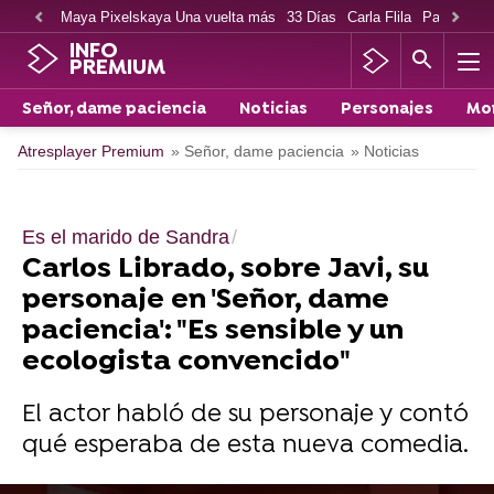
Maya Pixelskaya Una vuelta más
33 Días
Carla Flila
Paco Cabe
INFO
PREMIUM
Señor, dame paciencia
Noticias
Personajes
Mo
Atresplayer Premium
» Señor, dame paciencia
» Noticias
Es el marido de Sandra
Carlos Librado, sobre Javi, su
personaje en 'Señor, dame
paciencia': "Es sensible y un
ecologista convencido"
El actor habló de su personaje y contó
qué esperaba de esta nueva comedia.