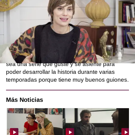
va a velar siempre por el bien del planeta",
aseguró Librado al ser preguntado por su
personaje.
¿Qué espera el actor de este nuevo
proyecto?
Carlos espera que la gente se divierta y que
sea una serie que guste y se asiente para
poder desarrollar la historia durante varias
temporadas porque tiene muy buenos guiones.
Más Noticias