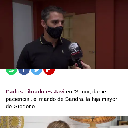
Carmen Marar
Madrid
Publicado:
27 de diciembre de 2021, 19:03
Whatsapp
Facebook
Twitter
Flipboard
Carlos Librado es Javi
en 'Señor, dame
paciencia', el marido de Sandra, la hija mayor
de Gregorio.
"Javi es muy sensible, ecologista convencido y