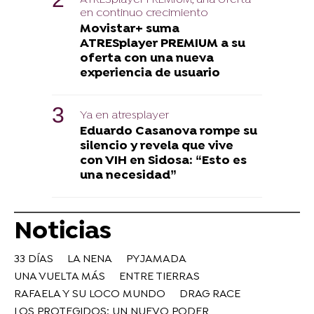
en continuo crecimiento
Movistar+ suma
ATRESplayer PREMIUM a su
oferta con una nueva
experiencia de usuario
Ya en atresplayer
Eduardo Casanova rompe su
silencio y revela que vive
con VIH en Sidosa: “Esto es
una necesidad”
Noticias
33 DÍAS
LA NENA
PYJAMADA
UNA VUELTA MÁS
ENTRE TIERRAS
RAFAELA Y SU LOCO MUNDO
DRAG RACE
LOS PROTEGIDOS: UN NUEVO PODER