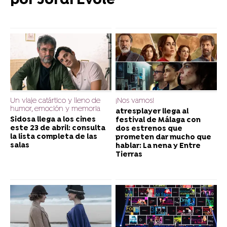
por Jordi Évole
Un viaje catártico y lleno de
¡Nos vamos!
humor, emoción y memoria
atresplayer llega al
Sidosa llega a los cines
festival de Málaga con
este 23 de abril: consulta
dos estrenos que
la lista completa de las
prometen dar mucho que
salas
hablar: La nena y Entre
Tierras