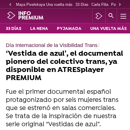
Maya Pixelskaya Una vuelta más
33 Días
Carla Flila
Paco Cabe
INFO
PREMIUM
33 DÍAS
LA NENA
PYJAMADA
UNA VUELTA MÁS
Día Internacional de la Visibilidad Trans
‘Vestida de azul’, el documental
pionero del colectivo trans, ya
disponible en ATRESplayer
PREMIUM
Fue el primer documental español
protagonizado por seis mujeres trans
que se estrenó en salas comerciales.
Se trata de la inspiración de nuestra
serie original “Vestidas de azul”.