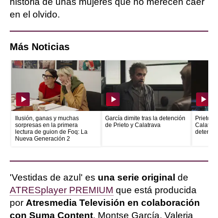
historia de unas mujeres que no merecen caer
en el olvido.
Más Noticias
Ilusión, ganas y muchas
García dimite tras la detención
Prieto e
sorpresas en la primera
de Prieto y Calatrava
Calatrava
lectura de guion de Foq: La
detenid
Nueva Generación 2
'Vestidas de azul' es
una serie original
de
ATRESplayer PREMIUM
que está producida
por
Atresmedia Televisión en colaboración
con Suma Content
. Montse García, Valeria