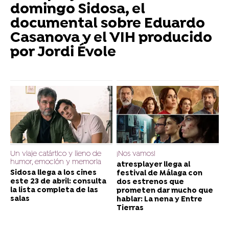
domingo Sidosa, el
documental sobre Eduardo
Casanova y el VIH producido
por Jordi Évole
Un viaje catártico y lleno de
¡Nos vamos!
humor, emoción y memoria
atresplayer llega al
Sidosa llega a los cines
festival de Málaga con
este 23 de abril: consulta
dos estrenos que
la lista completa de las
prometen dar mucho que
salas
hablar: La nena y Entre
Tierras