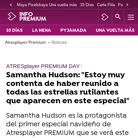
Maya Pixelskaya Una vuelta más
33 Días
Carla Flila
Paco Cabe
INFO
PREMIUM
33 DÍAS
LA NENA
PYJAMADA
UNA VUELTA MÁS
Atresplayer Premium
» Noticias
ATRESplayer PREMIUM DAY
Samantha Hudson: "Estoy muy
contenta de haber reunido a
todas las estrellas rutilantes
que aparecen en este especial"
Samantha Hudson es la protagonista
del primer especial navideño de
Atresplayer PREMIUM que se verá este