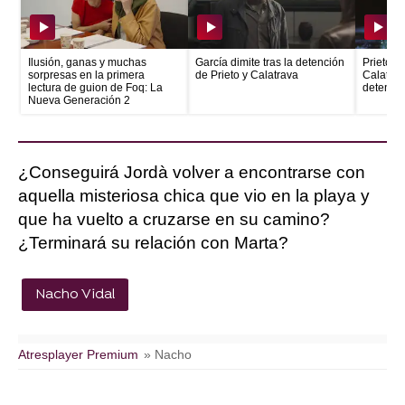
Ilusión, ganas y muchas
García dimite tras la detención
Prieto e
sorpresas en la primera
de Prieto y Calatrava
Calatrava
lectura de guion de Foq: La
detenid
Nueva Generación 2
¿Conseguirá Jordà volver a encontrarse con
aquella misteriosa chica que vio en la playa y
que ha vuelto a cruzarse en su camino?
¿Terminará su relación con Marta?
Nacho Vidal
Atresplayer Premium
» Nacho