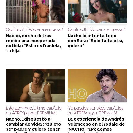
Capítulo 8 | ‘Volver a empezar’
Capítulo 8 | ‘Volver a empezar’
Nacho, en shock tras
Nacho lo intenta todo
recibir una inesperada
con Sara: “Solo falta el sí,
noticia: “Esta es Daniela,
quiero”
tu hija”
Este domingo, último capítulo
¡Ya puedes ver siete capítulos
en ATRESplayer PREMIUM
en ATRESplayer PREMIUM!
Nacho, ¿dispuesto a
La experiencia de Andrés
cambiar de vida?: "Quiero
Velencoso en el rodaje de
ser padre y quiero tener
'NACHO': "¿Podemos