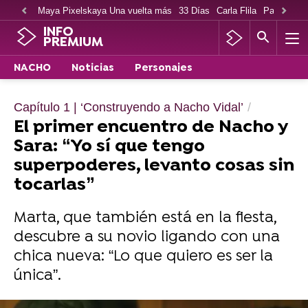
Maya Pixelskaya Una vuelta más
33 Días
Carla Flila
Paco Cabe
INFO
PREMIUM
NACHO
Noticias
Personajes
Capítulo 1 | ‘Construyendo a Nacho Vidal’
El primer encuentro de Nacho y
Sara: “Yo sí que tengo
superpoderes, levanto cosas sin
tocarlas”
Marta, que también está en la fiesta,
descubre a su novio ligando con una
chica nueva: “Lo que quiero es ser la
única”.