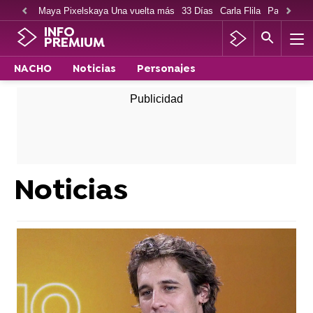
Maya Pixelskaya Una vuelta más
33 Días
Carla Flila
Paco Cabe
INFO
PREMIUM
NACHO
Noticias
Personajes
Noticias