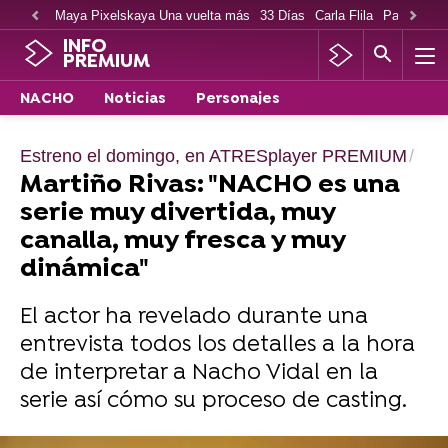
Maya Pixelskaya Una vuelta más
33 Días
Carla Flila
Paco Cabe
INFO
PREMIUM
NACHO
Noticias
Personajes
Estreno el domingo, en ATRESplayer PREMIUM
Martiño Rivas: "NACHO es una
serie muy divertida, muy
canalla, muy fresca y muy
dinámica"
El actor ha revelado durante una
entrevista todos los detalles a la hora
de interpretar a Nacho Vidal en la
serie así cómo su proceso de casting.