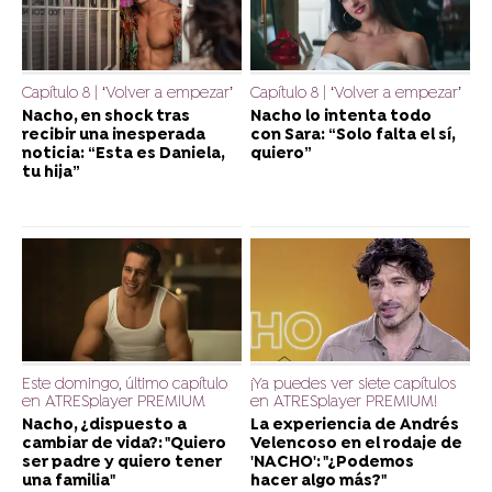
Capítulo 8 | ‘Volver a empezar’
Capítulo 8 | ‘Volver a empezar’
Nacho, en shock tras
Nacho lo intenta todo
recibir una inesperada
con Sara: “Solo falta el sí,
noticia: “Esta es Daniela,
quiero”
tu hija”
Este domingo, último capítulo
¡Ya puedes ver siete capítulos
en ATRESplayer PREMIUM
en ATRESplayer PREMIUM!
Nacho, ¿dispuesto a
La experiencia de Andrés
cambiar de vida?: "Quiero
Velencoso en el rodaje de
ser padre y quiero tener
'NACHO': "¿Podemos
una familia"
hacer algo más?"