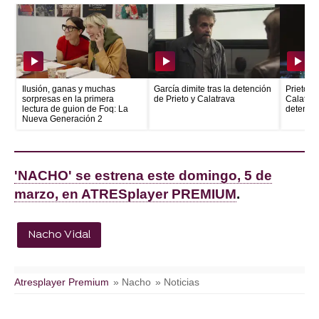
Ilusión, ganas y muchas
García dimite tras la detención
Prieto e
sorpresas en la primera
de Prieto y Calatrava
Calatrava
lectura de guion de Foq: La
detenid
Nueva Generación 2
'NACHO' se estrena este domingo, 5 de
marzo, en ATRESplayer PREMIUM
.
Nacho Vidal
Atresplayer Premium
» Nacho
» Noticias