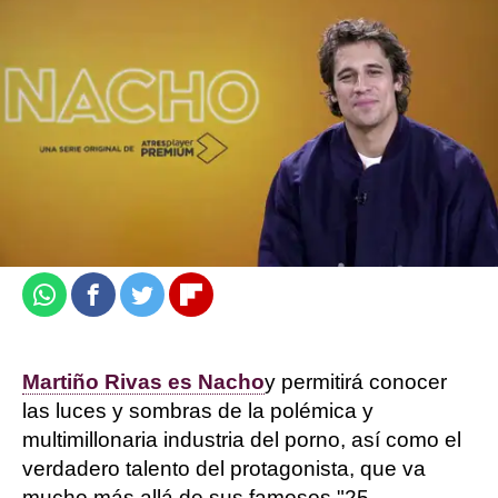
El tráiler de la serie 'NACHO'
Guillermo Espeso |
Jennifer Álvarez
Publicado:
01 de marzo de 2023, 15:59
Whatsapp
Facebook
Twitter
Flipboard
Martiño Rivas es Nacho
y permitirá conocer
las luces y sombras de la polémica y
multimillonaria industria del porno, así como el
verdadero talento del protagonista, que va
mucho más allá de sus famosos "25