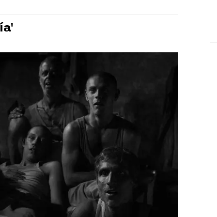
ía'
 en un paraje desértico de Fuerteventura,
 franquista conocido con el eufemístico
 Penitenciaria de Tefía, uno de tantos
enviaba a los condenados por la ley de
artir del 54, fue implementada para incluir
es.
ncor, uno de aquellos presos
ado a recordar los diecisiete meses de
ió en la colonia cuando apenas tenía