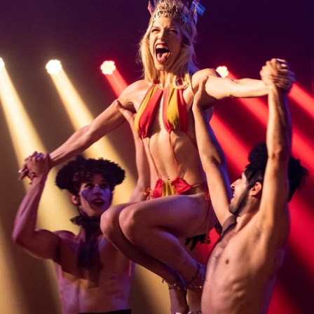
Whatsapp
Facebook
Twitter
Flipboa
a vida a Carlos Arencibia 'Charli' en 'Las
ue el Tindaya es un music hall, un cabaret
 todo".