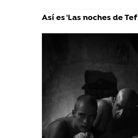
Así es 'Las noches de Tef
Entre 1954 y 1966 existió,
un campo de concentración
nombre de Colonia Agrícola
lugares donde el régimen 
vagos y maleantes que, a p
también a los homosexual
En el año 2004 Airam Beta
homosexuales, se ve oblig
trabajo forzado que padec
veinte años.