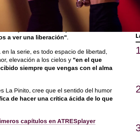
 ocio"
, afirma antes de añadir que
"es un
 dejarse llevar"
.
l Tindaya como su casa y así lo vive su
L
s a ver una liberación"
.
a en la serie, es todo espacio de libertad,
or, elevación a los cielos y
"en el que
ecibido siempre que vengas con el alma
es La Pinito, cree que el sentido del humor
ca de hacer una crítica ácida de lo que
primeros capítulos en ATRESplayer