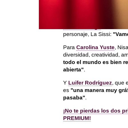
"Color, fantasía, música,
sitio donde la gente va a
Javier Ruesga
describe e
personaje, La Sissi:
"Vamo
Para
Carolina Yuste
, Nis
diversidad, creatividad, am
todo el mundo es bien r
abierta"
.
Y
Luifer Rodríguez
, que 
es
"una manera muy gráfi
pasaba"
.
¡No te pierdas los dos 
PREMIUM!