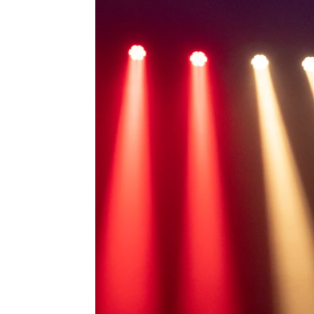
Carmen Marar | Guillermo Espeso
Publicado:
26 de junio de 2023, 18:26
Miquel Fernández
, que d
noches de Tefía', cuenta q
atemporal "en el que cabe