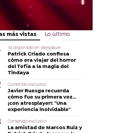
as más vistas
Lo último
Ya disponible en atresplayer
Patrick Criado confiesa
cómo era viajar del horror
del Tefía a la magia del
Tindaya
Contenido exclusivo
Javier Ruesga recuerda
cómo fue su primera vez...
¡con atresplayer!: "Una
experiencia inolvidable"
Contenido exclusivo
La amistad de Marcos Ruiz y