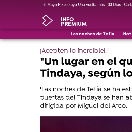
Maya Pixelskaya Una vuelta más
33 Días
Carla
INFO
PREMIUM
Las noches de Tefía
Not
¡Acepten lo increíble!
"Un lugar en el qu
Tindaya, según l
'Las noches de Tefía' se ha e
puertas del Tindaya se han a
dirigida por Miguel del Arco.