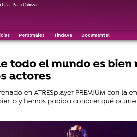
 Flila
Paco Cabezas
icias
Personajes
Tindaya
Documental
e todo el mundo es bien r
os actores
strenado en ATRESplayer PREMIUM con la emis
bierto y hemos podido conocer qué ocurre e