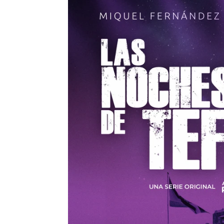
Carmen Marar | Guillermo Espeso
Publicado:
05 de junio de 2023, 10:03
Miquel Fernández
se mete
en la nueva serie origin
'Las noches de Tefía'
lle
contará con 6 capítulos