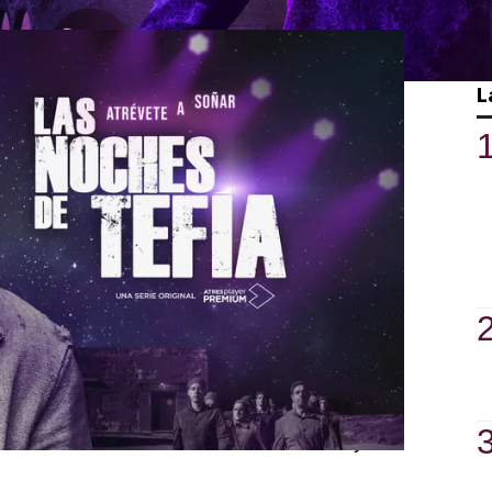
ldar a su personaje de complejo, ya que
además, muchas caras oscuras, pero
L
pletamente y no está ahí por ser
CHARLI
entregado al teatro, tras conocer a Nisa
 la represión de la dictadura, por la falta
, es encerrado por escándalo público
racheras. Se debate entre la rebeldía y la