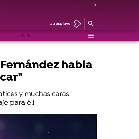
Anterior
Siguiente
l Fernández habla
icar"
tices y muchas caras
je para él!