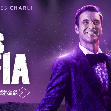
Whatsapp
Facebook
Twitter
Flipboa
 en la piel de
Carlos Arencibia 'Charli'
al de ATRESplayer PREMIUM.
ga a la plataforma el próximo 25 de junio y
 de 50 minutos de duración
.