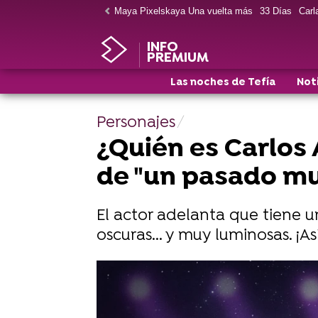
Maya Pixelskaya Una vuelta más
33 Días
Carla
INFO
PREMIUM
Las noches de Tefía
Not
Personajes
¿Quién es Carlos 
de "un pasado muy
El actor adelanta que tiene
oscuras... y muy luminosas. ¡A