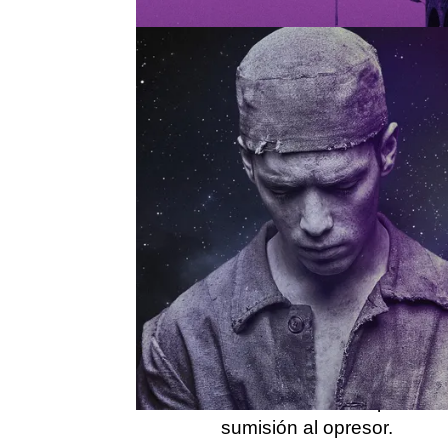
Miquel no ha dudado en ti
tiene muchos matices y, 
también luminosas.
"Está fuera de lugar com
homosexual"
, confiesa.
MIQUEL FERNÁNDEZ ES 
Formado en Derecho, pero 
en la facultad. Marcado por
de libertades y la censura
debido a sus múltiples bor
sumisión al opresor.