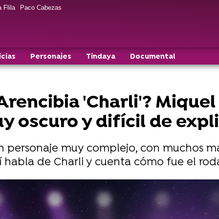
 Flila
Paco Cabezas
icias
Personajes
Tindaya
Documental
Arencibia 'Charli'? Mique
 oscuro y difícil de expl
 un personaje muy complejo, con muchos ma
sí habla de Charli y cuenta cómo fue el roda