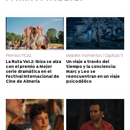
Premios FICAL
Mejores momentos | Capítulo 5
La Ruta Vol.2: Ibiza se alza
Un viaje a través del
con el premio a Mejor
tiempo y la conciencia:
serie dramática en el
Marc y Leo se
Festival Internacional de
reencuentran en un viaje
Cine de Almería
psicodélico