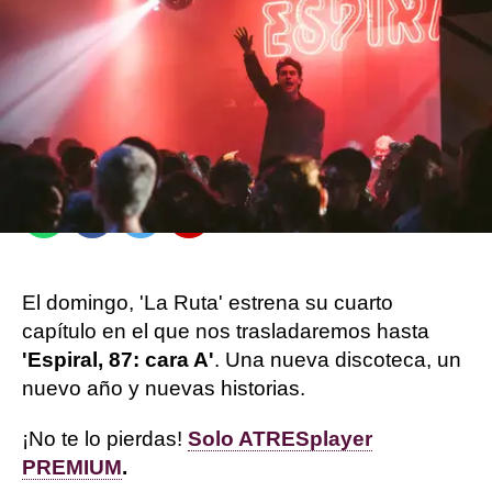
Jennifer Álvarez
Madrid
Publicado:
23 de noviembre de 2022, 14:47
Whatsapp
Facebook
Twitter
Flipboard
El domingo, 'La Ruta' estrena su cuarto
capítulo en el que nos trasladaremos hasta
'Espiral, 87: cara A'
. Una nueva discoteca, un
nuevo año y nuevas historias.
¡No te lo pierdas!
Solo ATRESplayer
PREMIUM
.