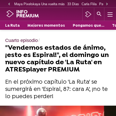
Maya Pixelskaya Una vuelta más
33 Días
Carla Flila
Paco Cabe
INFO
PREMIUM
La Ruta
Mejores momentos
Pongamos que...
T
Cuarto episodio
"Vendemos estados de ánimo,
¡esto es Espiral!", el domingo un
nuevo capítulo de 'La Ruta' en
ATRESplayer PREMIUM
En el próximo capítulo 'La Ruta' se
sumergirá en 'Espiral, 87: cara A', ¡no te
lo puedes perder!