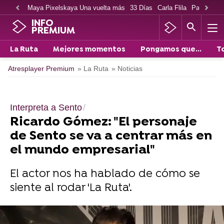
Maya Pixelskaya Una vuelta más
33 Días
Carla Flila
Paco Cabe
INFO
PREMIUM
La Ruta
Mejores momentos
Pongamos que...
T
Atresplayer Premium
» La Ruta
» Noticias
Interpreta a Sento
Ricardo Gómez: "El personaje
de Sento se va a centrar más en
el mundo empresarial"
El actor nos ha hablado de cómo se
siente al rodar 'La Ruta'.