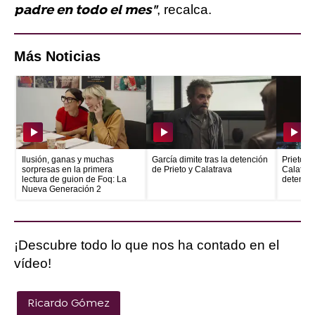
, recalca.
padre en todo el mes"
Más Noticias
Ilusión, ganas y muchas
García dimite tras la detención
Prieto e
sorpresas en la primera
de Prieto y Calatrava
Calatrava
lectura de guion de Foq: La
detenid
Nueva Generación 2
¡Descubre todo lo que nos ha contado en el
vídeo!
Ricardo Gómez