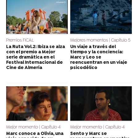
Premios FICAL
Mejores momentos | Capítulo 5
La Ruta Vol.2: Ibiza se alza
Un viaje a través del
con el premio a Mejor
tiempo y la conciencia:
serie dramática en el
Marc y Leo se
Festival Internacional de
reencuentran en un viaje
Cine de Almería
psicodélico
Mejor momento | Capítulo 4
Mejor momento | Capítulo 4
Marc conoce a Olivia, una
Sento y Marc se