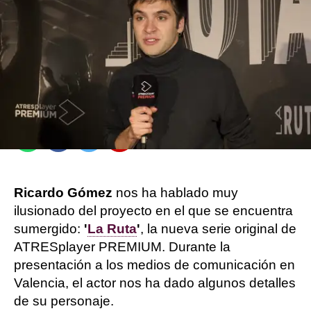
Guillermo Espeso |
Jennifer Álvarez
Publicado:
26 de abril de 2022, 19:01
Whatsapp
Facebook
Twitter
Flipboard
Ricardo Gómez
nos ha hablado muy
ilusionado del proyecto en el que se encuentra
sumergido:
'
La Ruta
'
, la nueva serie original de
ATRESplayer PREMIUM. Durante la
presentación a los medios de comunicación en
Valencia, el actor nos ha dado algunos detalles
de su personaje.