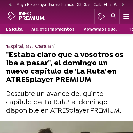
Maya Pixelskaya Una vuelta más
33 Días
Carla Flila
Paco Cabe
INFO
PREMIUM
La Ruta
Mejores momentos
Pongamos que...
T
'Espiral, 87. Cara B'
"Estaba claro que a vosotros os
iba a pasar", el domingo un
nuevo capítulo de 'La Ruta' en
ATRESplayer PREMIUM
Descubre un avance del quinto
capítulo de 'La Ruta', el domingo
disponible en ATRESplayer PREMIUM.