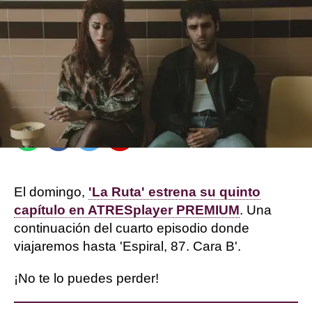
Jennifer Álvarez
Madrid
Publicado:
01 de diciembre de 2022, 14:11
Whatsapp
Facebook
Twitter
Flipboard
El domingo,
'La Ruta' estrena su quinto
capítulo en ATRESplayer PREMIUM
. Una
continuación del cuarto episodio donde
viajaremos hasta 'Espiral, 87. Cara B'.
¡No te lo puedes perder!