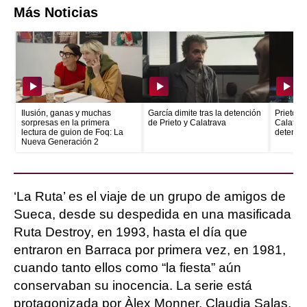
Más Noticias
Ilusión, ganas y muchas
García dimite tras la detención
Prieto e
sorpresas en la primera
de Prieto y Calatrava
Calatrava
lectura de guion de Foq: La
detenid
Nueva Generación 2
‘La Ruta’ es el viaje de un grupo de amigos de
Sueca, desde su despedida en una masificada
Ruta Destroy, en 1993, hasta el día que
entraron en Barraca por primera vez, en 1981,
cuando tanto ellos como “la fiesta” aún
conservaban su inocencia. La serie está
protagonizada por Àlex Monner, Claudia Salas,