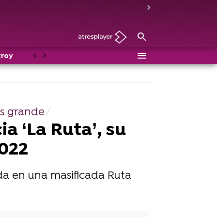
troy
Noticias
Personajes
Anterior
Siguiente
s grande
 ‘La Ruta’, su
2022
ida en una masificada Ruta