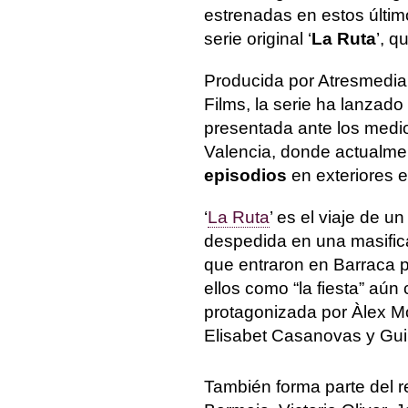
estrenadas en estos últi
serie original ‘
La Ruta
’, q
Producida por Atresmedia
Films, la serie ha lanzad
presentada ante los medi
Valencia, donde actualme
episodios
en exteriores e
‘
La Ruta
’ es el viaje de 
despedida en una masifi
que entraron en Barraca p
ellos como “la fiesta” aún
protagonizada por Àlex M
Elisabet Casanovas y Gui
También forma parte del r