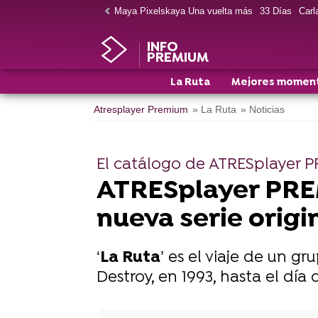
Maya Pixelskaya Una vuelta más
33 Días
Carla
INFO
PREMIUM
La Ruta
Mejores momen
Atresplayer Premium
» La Ruta
» Noticias
El catálogo de ATRESplayer 
ATRESplayer PREM
nueva serie origi
‘
La Ruta
’ es el viaje de un 
Destroy, en 1993, hasta el día