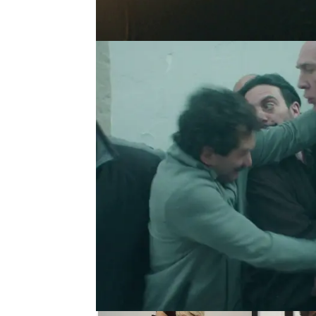
perderle el respeto al int
Una vez recuperado, Migue
Caracas, que no entiende
preguntarle: “Están dicien
¿eso es verdad?”.
“Yo nunca maté a nadie a 
en mi vida”, confiesa Vist
explicarle que mintió para
“Necesitaba algo con que
Acá si no te defendés te 
Más Noticias