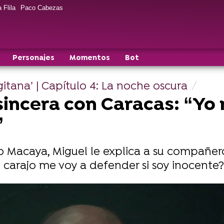
 Flila
Paco Cabezas
Personajes
Momentos
Bot
itana’ | Capítulo 4: La noche oscura
 sincera con Caracas: “Yo
”
aso Macaya, Miguel le explica a su compañe
 carajo me voy a defender si soy inocente?
a novia gitana en ATRESplayer PREMIUM