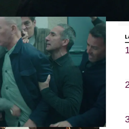
erno más temido y lo apuñalan.
l Vistas vuelve a su celda junto a
 que está ocurriendo y no duda en
L
do por ahí que tú no mataste a esa gitana,
nadie, Caracas,
"Mi arma es el
as antes de
miedo, es el arma
 protegerse.
más potente"
 defenderme.
comen”, añade.