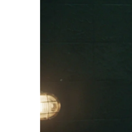
Carmen Marar
Madrid
Publicado:
09 de octubre de 2022, 18:24
Una noticia ha revoluciona
de los informativos abren
por un error policial, ¿es