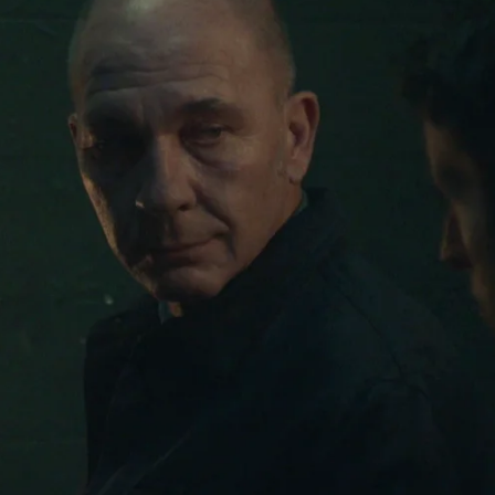
Whatsapp
Facebook
Twitter
Flipboa
do a la cárcel de Estremera. Los titulares
 con una posible revisión del caso Macaya
 Miguel Vistas inocente? Los presos parecen