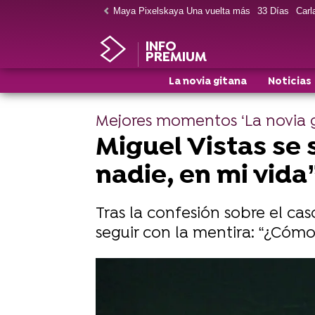
Maya Pixelskaya Una vuelta más
33 Días
Carla
INFO
PREMIUM
La novia gitana
Noticias
Mejores momentos ‘La novia g
Miguel Vistas se
nadie, en mi vida
Tras la confesión sobre el c
seguir con la mentira: “¿Cómo
Disfruta del cuarto capítulo de L