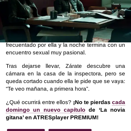
Todo apunta a que un inocente está en la
cárcel, ya que se asemeja mucho al caso de
Lara Macaya.
Tras una jornada intensa de trabajo, Blanco
lleva a su compañero a un karaoke, un lugar
frecuentado por ella y la noche termina con un
encuentro sexual muy pasional.
Tras dejarse llevar, Zárate descubre una
cámara en la casa de la inspectora, pero se
queda cortado cuando ella le pide que se vaya:
“Te veo mañana, a primera hora”.
¿Qué ocurrirá entre ellos?
¡No te pierdas
cada
domingo un nuevo capítulo
de ‘La novia
gitana’ en ATRESplayer PREMIUM!