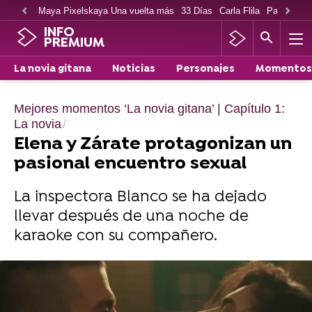
Maya Pixelskaya Una vuelta más
33 Días
Carla Flila
Paco Cabe
INFO
PREMIUM
La novia gitana
Noticias
Personajes
Momentos
Mejores momentos ‘La novia gitana’ | Capítulo 1:
La novia
Elena y Zárate protagonizan un
pasional encuentro sexual
La inspectora Blanco se ha dejado
llevar después de una noche de
karaoke con su compañero.