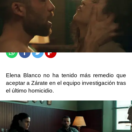
atresplayer
Madrid
Publicado:
28 de septiembre de 2022, 23:35
Whatsapp
Facebook
Twitter
Flipboard
Elena Blanco no ha tenido más remedio que
aceptar a Zárate en el equipo investigación tras
el último homicidio.
Rentero les ha pedido que trabajen juntos y
Ángel se ha unido a la BAC para intentar
esclarecer lo ocurrido con Lara Macaya
.