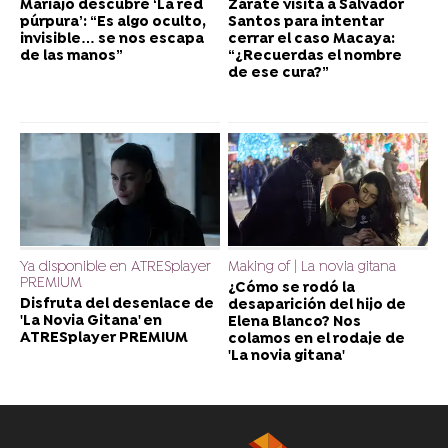
Mariajo descubre ‘La red
Zárate visita a Salvador
púrpura’: “Es algo oculto,
Santos para intentar
invisible… se nos escapa
cerrar el caso Macaya:
de las manos”
“¿Recuerdas el nombre
de ese cura?”
Ya disponible en ATRESplayer
Making of | La novia gitana
PREMIUM
¿Cómo se rodó la
Disfruta del desenlace de
desaparición del hijo de
'La Novia Gitana' en
Elena Blanco? Nos
ATRESplayer PREMIUM
colamos en el rodaje de
'La novia gitana'