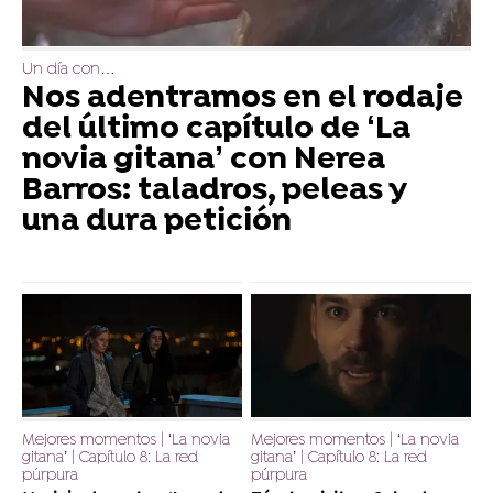
Un día con…
Nos adentramos en el rodaje
del último capítulo de ‘La
novia gitana’ con Nerea
Barros: taladros, peleas y
una dura petición
Mejores momentos | ‘La novia
Mejores momentos | ‘La novia
gitana’ | Capítulo 8: La red
gitana’ | Capítulo 8: La red
púrpura
púrpura