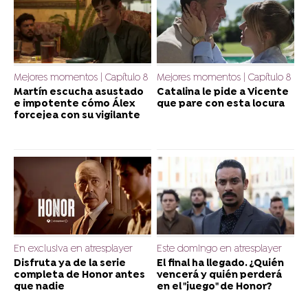
Mejores momentos | Capítulo 8
Mejores momentos | Capítulo 8
Martín escucha asustado
Catalina le pide a Vicente
e impotente cómo Álex
que pare con esta locura
forcejea con su vigilante
En exclusiva en atresplayer
Este domingo en atresplayer
Disfruta ya de la serie
El final ha llegado. ¿Quién
completa de Honor antes
vencerá y quién perderá
que nadie
en el "juego" de Honor?