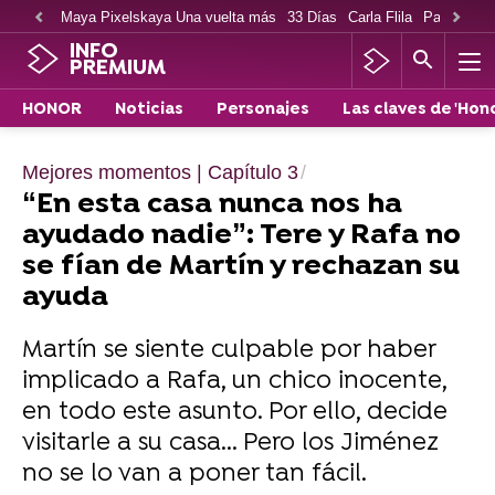
Maya Pixelskaya Una vuelta más
33 Días
Carla Flila
Paco Cabe
INFO
PREMIUM
HONOR
Noticias
Personajes
Las claves de 'Hono
Mejores momentos | Capítulo 3
“En esta casa nunca nos ha
ayudado nadie”: Tere y Rafa no
se fían de Martín y rechazan su
ayuda
Martín se siente culpable por haber
implicado a Rafa, un chico inocente,
en todo este asunto. Por ello, decide
visitarle a su casa... Pero los Jiménez
no se lo van a poner tan fácil.