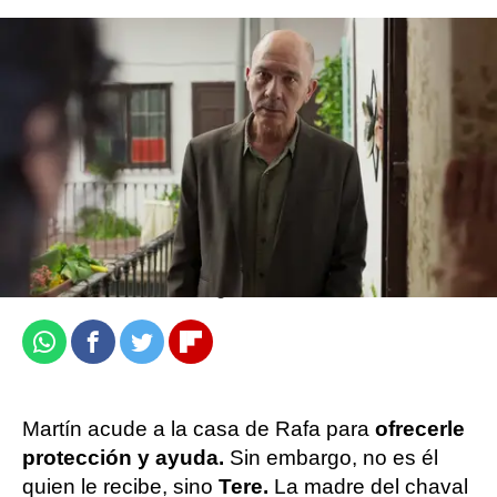
Disfruta ya del tercer capítulo de 'Honor'.
Laura Mayo
Publicado:
13 de agosto de 2023, 16:03
Whatsapp
Facebook
Twitter
Flipboard
Martín acude a la casa de Rafa para
ofrecerle
protección y ayuda.
Sin embargo, no es él
quien le recibe, sino
Tere.
La madre del chaval