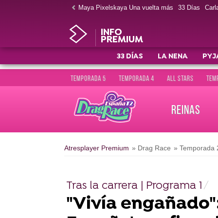
Maya Pixelskaya Una vuelta más
33 Días
Carla
INFO
PREMIUM
33 DÍAS
LA NENA
PYJ
TEMPORADA 5
TEMPORADA 4
ALL STARS
TEM
REINAS
Atresplayer Premium
» Drag Race
» Temporada 
Tras la carrera | Programa 1
"Vivía engañado"