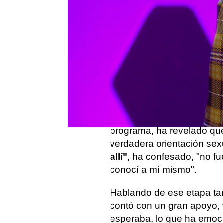
Madrid
Publicado:
28 de marzo de 2022, 10:06
En el primer programa de '
sentado junto a la
primera
'Drag Race España'
. La
su pasado, ha descubierto 
quién era realmente.
Con un nudo en la gargant
programa, ha revelado que 
verdadera orientación sex
allí"
, ha confesado, "no fu
conocí a mí mismo".
Hablando de ese etapa tan
contó con un gran apoyo, v
esperaba, lo que ha emo