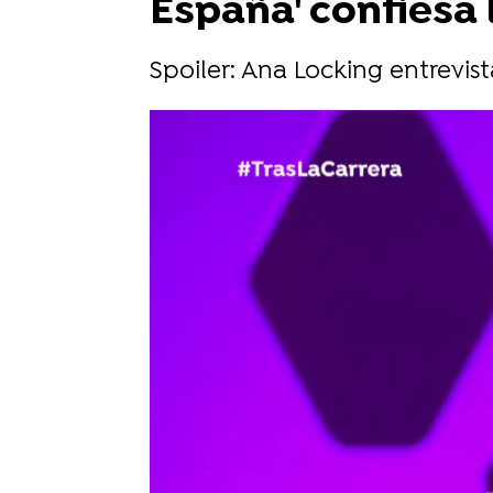
España' confiesa 
Spoiler: Ana Locking entrevis
atresplayer