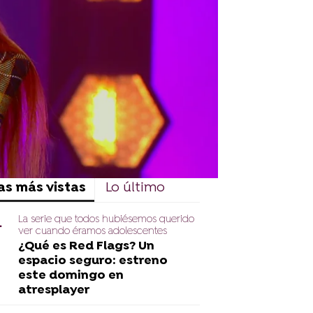
rd
as más vistas
Lo último
La serie que todos hubiésemos querido
ver cuando éramos adolescentes
¿Qué es Red Flags? Un
espacio seguro: estreno
este domingo en
atresplayer