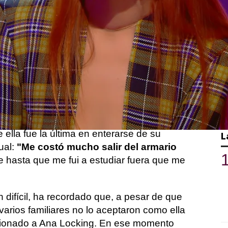
Whatsapp
Facebook
Twitter
Flipboa
Tras la carrera'
,
Ana Locking
se ha
 expulsada de la segunda edición de
 diseñadora de moda, que ha indagado en
lo duro que fue para la reina descubrir
a, la concursante que dice adiós al
ella fue la última en enterarse de su
L
ual:
"Me costó mucho salir del armario
e hasta que me fui a estudiar fuera que me
 difícil, ha recordado que, a pesar de que
arios familiares no lo aceptaron como ella
cionado a Ana Locking. En ese momento