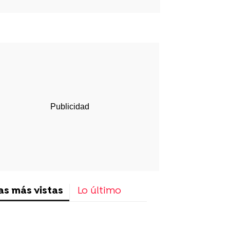
p
ir
ebook
Twitter
Linkedin
Flipboard
as más vistas
Lo último