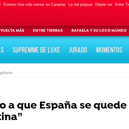
l
Estreno Una vida menos en Canarias
La red púrpura
Déjate ver
Entre Ti
 VUELTA MÁS
ENTRE TIERRAS
RAFAELA Y SU LOCO MUNDO
AS
SUPREMME DE LUXE
JURADO
MOMENTOS
gittaria
go a que España se quede
tina”