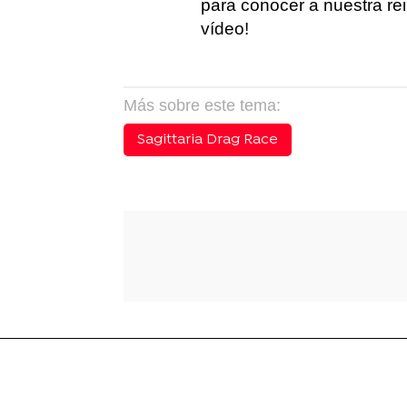
para conocer a nuestra rei
vídeo!
Más sobre este tema:
Sagittaria Drag Race