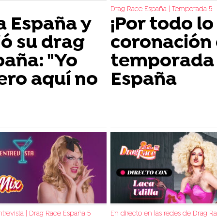
Drag Race España | Temporada 5
 a España y
¡Por todo lo 
ó su drag
coronación 
paña: "Yo
temporada 
 pero aquí no
España
trevista | Drag Race España 5
En directo en las redes de Drag R