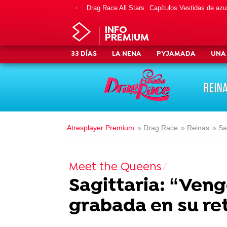
Drag Race All Stars
Capítulos Vestidas de azu
INFO
PREMIUM
33 DÍAS
LA NENA
PYJAMADA
UNA
REIN
Atresplayer Premium
» Drag Race
» Reinas
» Sa
Meet the Queens
Sagittaria: “Ven
grabada en su re