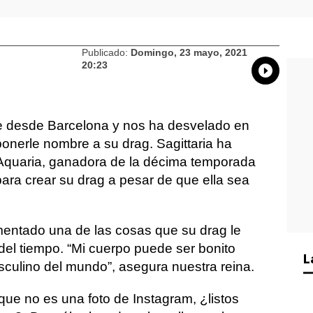
Publicado:
Domingo, 23 mayo, 2021
20:23
Whatsap
Compart
Fac
ne desde Barcelona y nos ha desvelado en
ponerle nombre a su drag. Sagittaria ha
Aquaria, ganadora de la décima temporada
ara crear su drag a pesar de que ella sea
entado una de las cosas que su drag le
el tiempo. “Mi cuerpo puede ser bonito
L
culino del mundo”, asegura nuestra reina.
 que no es una foto de Instagram, ¿listos