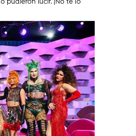
 pudieron lucir. ¡No te lo
rd