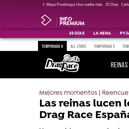
Maya Pixelskaya Una vuelta más
33 Días
Carla
INFO
PREMIUM
33 DÍAS
LA NENA
PYJ
TEMPORADA 4
ALL STARS
TEMPORADA 3
TEM
REINAS
Mejores momentos | Reencue
Las reinas lucen 
Drag Race España.