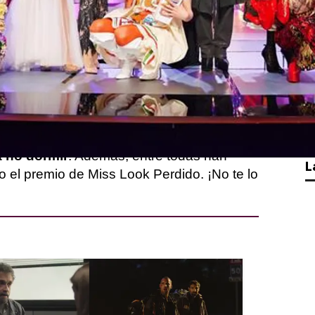
nal de Drag Race España y las doce reinas
en el escenario para abrir todos los
a. Además, las reinas eliminadas han
ostrar los looks que no pisaron la
as con outfits para pasarelas como
Soy
a no dormir
. Además, entre todas han
L
o el premio de Miss Look Perdido. ¡No te lo