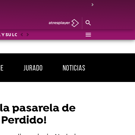
 Y SU LOCO MUNDO
DRAG RACE
LOS PROTEGIDOS: U
Anterior
Siguiente
ME
JURADO
NOTICIAS
 la pasarela de
 Perdido!