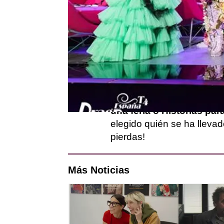
Ya estamos en la recta fi
se han podido reencontrar 
melones de esta temporad
tenido la oportunidad de
m
pasarela
.
Nos han dejado sin palabr
una feria o Historias par
elegido quién se ha llevad
pierdas!
Más Noticias