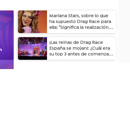
Mariana Stars, sobre lo que
ha supuesto Drag Race para
ella: “Significa la realización
de muchos sueños”
¡Las reinas de Drag Race
España se mojan!: ¿Cuál era
n
su top 3 antes de comenzar
la temporada?