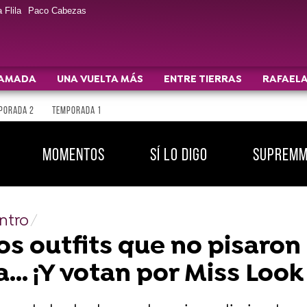
 Flila
Paco Cabezas
AMADA
UNA VUELTA MÁS
ENTRE TIERRAS
RAFAELA
PORADA 2
TEMPORADA 1
MOMENTOS
SÍ LO DIGO
SUPREM
ntro
los outfits que no pisaron
.. ¡Y votan por Miss Look