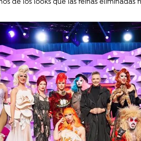
s de los looks que las reinas eliminadas no
Whatsapp
Facebook
X
Flipboa
20:57