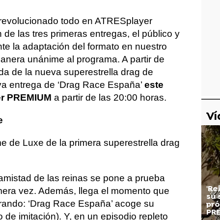
 revolucionado todo en ATRESplayer
e las tres primeras entregas, el público y
ante la adaptación del formato en nuestro
anera unánime al programa. A partir de
da de la nueva superestrella drag de
va entrega de ‘Drag Race España’
este
er PREMIUM
a partir de las 20:00 horas.
Ví
e
de Luxe de la primera superestrella drag
amistad de las reinas se pone a prueba
'Re
imera vez. Además, llega el momento que
su 
rando: ‘Drag Race España’ acoge su
pró
PR
de imitación). Y, en un episodio repleto