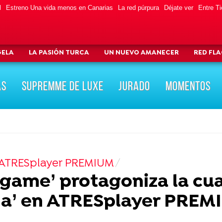
l
Estreno Una vida menos en Canarias
La red púrpura
Déjate ver
Entre Ti
GELA
LA PASIÓN TURCA
UN NUEVO AMANECER
RED FL
AS
SUPREMME DE LUXE
JURADO
MOMENTOS
n ATRESplayer PREMIUM
 game’ protagoniza la cu
ña’ en ATRESplayer PREM