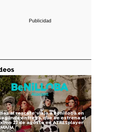
deos
inas al rescate' viaja a Benilloba en
segunda entrega, que se estrena el
ximo 21 de agosto en ATRESplayer
EMIUM