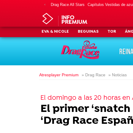
Drag Race All Stars
Capítulos Vestidas de azu
INFO
PREMIUM
EVA & NICOLE
BEGUINAS
TOR
ÁN
REIN
Atresplayer Premium
» Drag Race
» Noticias
El domingo a las 20 horas e
El primer ‘snatch
‘Drag Race Espa