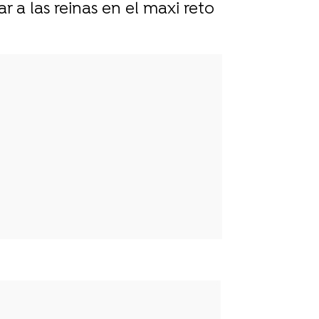
ar a las reinas en el maxi reto
p
ir
ebook
Twitter
Linkedin
Flipboard