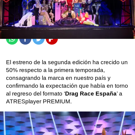
atresplayer
Madrid
Publicado:
28 de marzo de 2022, 17:59
Whatsapp
Facebook
Twitter
Flipboard
El estreno de la segunda edición ha crecido un
50% respecto a la primera temporada,
consagrando la marca en nuestro país y
confirmando la expectación que había en torno
al regreso del formato ‘
Drag Race España
’ a
ATRESplayer PREMIUM.
‘Drag Race España’ revolucionó este
domingo las redes sociales con su estreno
.