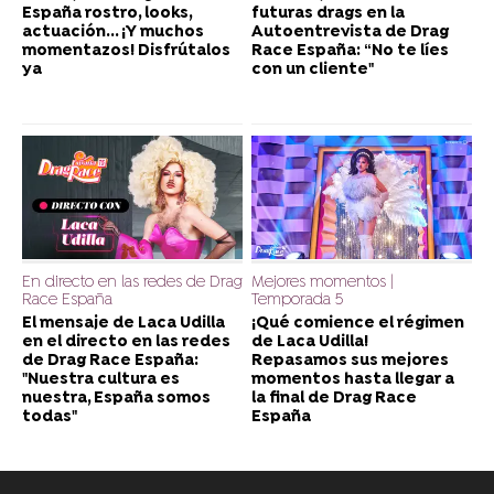
España rostro, looks,
futuras drags en la
actuación... ¡Y muchos
Autoentrevista de Drag
momentazos! Disfrútalos
Race España: “No te líes
ya
con un cliente"
En directo en las redes de Drag
Mejores momentos |
Race España
Temporada 5
El mensaje de Laca Udilla
¡Qué comience el régimen
en el directo en las redes
de Laca Udilla!
de Drag Race España:
Repasamos sus mejores
"Nuestra cultura es
momentos hasta llegar a
nuestra, España somos
la final de Drag Race
todas"
España