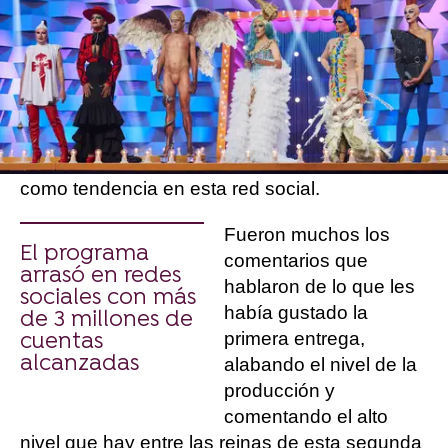
El programa ha logrado más de 3 millones de
impresiones en su primer día. Además, logró
colocarse como tendencia en Twitter horas
antes de su estreno, alcanzando la primera
posición durante su emisión con un 36% de
share social y más de 6.400 tuits. Además, los
nombres de las reinas también se colocaron
como tendencia en esta red social.
Fueron muchos los
El programa
comentarios que
arrasó en redes
hablaron de lo que les
sociales con más
había gustado la
de 3 millones de
primera entrega,
cuentas
alcanzadas
alabando el nivel de la
producción y
comentando el alto
nivel que hay entre las reinas de esta segunda