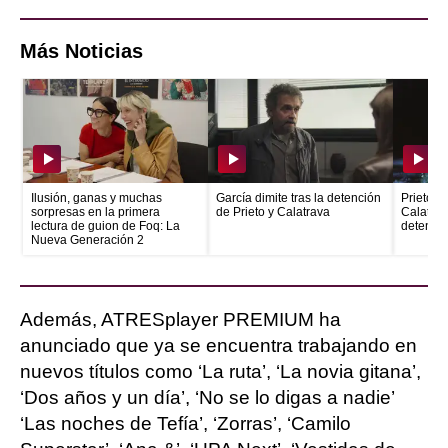
Más Noticias
Ilusión, ganas y muchas
García dimite tras la detención
Prieto e
sorpresas en la primera
de Prieto y Calatrava
Calatrava
lectura de guion de Foq: La
detenid
Nueva Generación 2
Además, ATRESplayer PREMIUM ha
anunciado que ya se encuentra trabajando en
nuevos títulos como ‘La ruta’, ‘La novia gitana’,
‘Dos años y un día’, ‘No se lo digas a nadie’
‘Las noches de Tefía’, ‘Zorras’, ‘Camilo