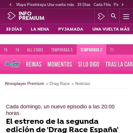
Maya Pixelskaya Una vuelta más
33 Días
Carla Flila
Paco Cabe
INFO
PREMIUM
33 DÍAS
LA NENA
PYJAMADA
UNA VUELTA MÁS
T5
T4
ALL STARS
TEMPORADA 3
TEMPORADA 2
T1
REINAS
MOMENTOS
SÍ LO DIGO
TRAS LA CA
Atresplayer Premium
» Drag Race
» Noticias
Cada domingo, un nuevo episodio a las 20:00
horas
El estreno de la segunda
edición de 'Drag Race España'