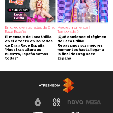
En directo en las redes de Drag
Mejores momentos |
Race España
Temporada 5
El mensaje de Laca Udilla
¡Qué comience el régimen
en el directo en las redes
de Laca Udilla!
de Drag Race España:
Repasamos sus mejores
"Nuestra cultura es
momentos hasta llegar a
nuestra, España somos
la final de Drag Race
todas"
España