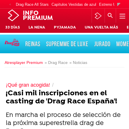
Drag Race All Stars
Capítulos Vestidas de azul
Estreno Una vida
INFO
PREMIUM
33 DÍAS
LA NENA
PYJAMADA
UNA VUELTA MÁS
E
REINAS
SUPREMME DE LUXE
JURADO
MOME
Atresplayer Premium
» Drag Race
» Noticias
¡Qué gran acogida!
¡Casi mil inscripciones en el
casting de 'Drag Race España'!
En marcha el proceso de selección de
la próxima superestrella drag de