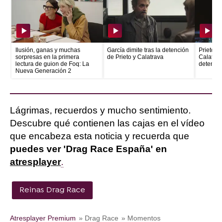
Ilusión, ganas y muchas
García dimite tras la detención
Prieto e
sorpresas en la primera
de Prieto y Calatrava
Calatrava
lectura de guion de Foq: La
detenid
Nueva Generación 2
Lágrimas, recuerdos y mucho sentimiento.
Descubre qué contienen las cajas en el vídeo
que encabeza esta noticia y recuerda que
puedes ver 'Drag Race España' en
atresplayer
.
Reinas Drag Race
Atresplayer Premium
» Drag Race
» Momentos