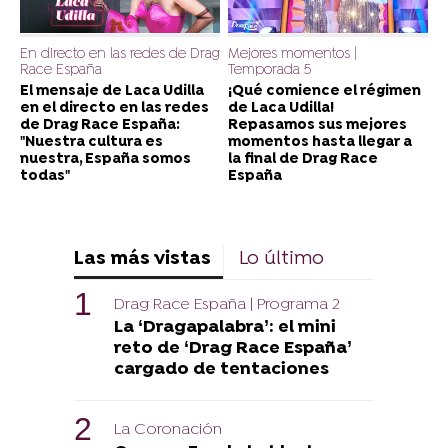
En directo en las redes de Drag
Mejores momentos |
Race España
Temporada 5
El mensaje de Laca Udilla
¡Qué comience el régimen
en el directo en las redes
de Laca Udilla!
de Drag Race España:
Repasamos sus mejores
"Nuestra cultura es
momentos hasta llegar a
nuestra, España somos
la final de Drag Race
todas"
España
Las más vistas
Lo último
Drag Race España | Programa 2
La ‘Dragapalabra’: el mini
reto de ‘Drag Race España’
cargado de tentaciones
La Coronación