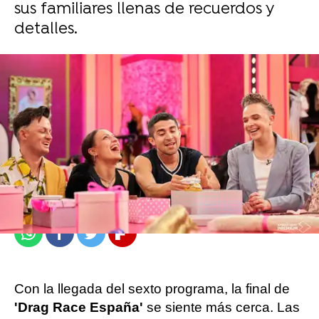
sus familiares llenas de recuerdos y
detalles.
atresplayer
Publicado:
21 de mayo de 2023, 20:15
Whatsapp
Facebook
Twitter
Flipboard
Con la llegada del sexto programa, la final de
'Drag Race España'
se siente más cerca. Las