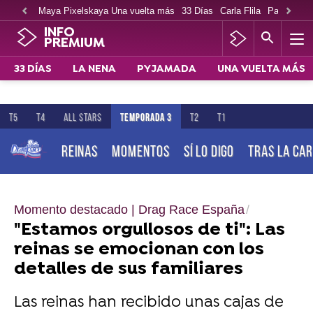
Maya Pixelskaya Una vuelta más
33 Días
Carla Flila
Paco Cabe
INFO
PREMIUM
33 DÍAS
LA NENA
PYJAMADA
UNA VUELTA MÁS
T5
T4
ALL STARS
TEMPORADA 3
T2
T1
REINAS
MOMENTOS
SÍ LO DIGO
TRAS LA CA
Momento destacado | Drag Race España
"Estamos orgullosos de ti": Las
reinas se emocionan con los
detalles de sus familiares
Las reinas han recibido unas cajas de