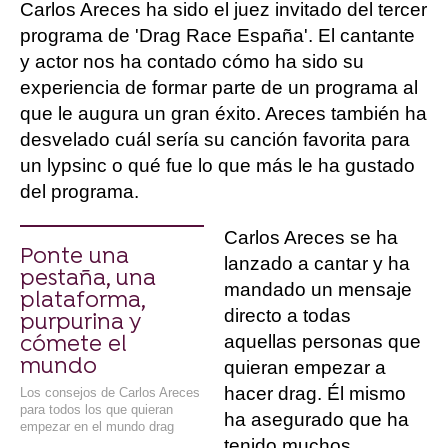
Carlos Areces ha sido el juez invitado del tercer
programa de 'Drag Race España'. El cantante
y actor nos ha contado cómo ha sido su
experiencia de formar parte de un programa al
que le augura un gran éxito. Areces también ha
desvelado cuál sería su canción favorita para
un lypsinc o qué fue lo que más le ha gustado
del programa.
Carlos Areces se ha
Ponte una
lanzado a cantar y ha
pestaña, una
mandado un mensaje
plataforma,
directo a todas
purpurina y
aquellas personas que
cómete el
mundo
quieran empezar a
hacer drag. Él mismo
Los consejos de Carlos Areces
para todos los que quieran
ha asegurado que ha
empezar en el mundo drag
tenido muchos