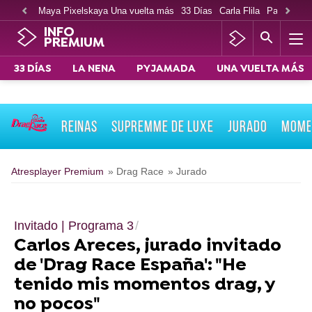
Maya Pixelskaya Una vuelta más
33 Días
Carla Flila
Paco Cabe
INFO
PREMIUM
33 DÍAS
LA NENA
PYJAMADA
UNA VUELTA MÁS
REINAS
SUPREMME DE LUXE
JURADO
MOME
Atresplayer Premium
» Drag Race
» Jurado
Invitado | Programa 3
Carlos Areces, jurado invitado
de 'Drag Race España': "He
tenido mis momentos drag, y
no pocos"