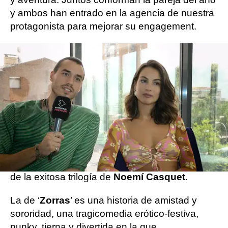
y ambos han entrado en la agencia de nuestra
protagonista para mejorar su engagement.
Así es zorras
´
Una historia que retrata a mujeres reales y
moderniza las historias chick-lit. Así es ‘Zorras’,
ya en atresplayer
, basada en la primera novela
de la exitosa trilogía de
Noemí Casquet
.
La de ‘
Zorras
’ es una historia de amistad y
sororidad, una tragicomedia erótico-festiva,
punky, tierna y divertida en la que