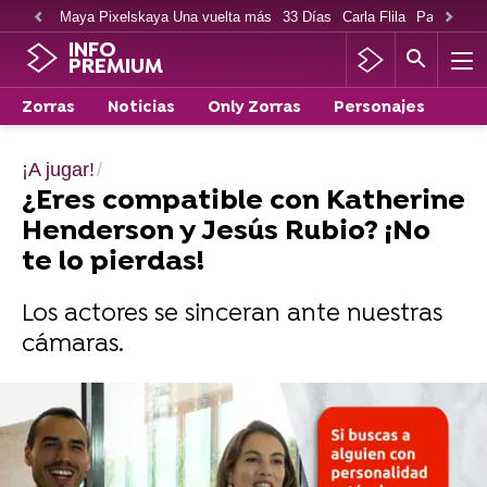
Maya Pixelskaya Una vuelta más
33 Días
Carla Flila
Paco Cabe
INFO
PREMIUM
Zorras
Noticias
Only Zorras
Personajes
¡A jugar!
¿Eres compatible con Katherine
Henderson y Jesús Rubio? ¡No
te lo pierdas!
Los actores se sinceran ante nuestras
cámaras.