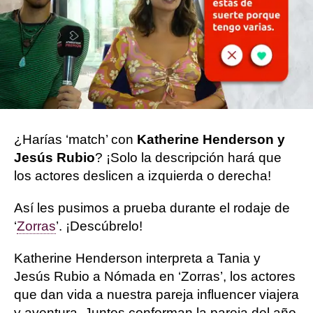
Ximena Rodero | Carmen Marar
Publicado:
24 de agosto de 2023, 09:22
Whatsapp
Facebook
Twitter
Flipboard
¿Harías ‘match’ con
Katherine Henderson y
Jesús Rubio
? ¡Solo la descripción hará que
los actores deslicen a izquierda o derecha!
Así les pusimos a prueba durante el rodaje de
‘
Zorras
’. ¡Descúbrelo!
Katherine Henderson interpreta a Tania y
Jesús Rubio a Nómada en ‘Zorras’, los actores
que dan vida a nuestra pareja influencer viajera
y aventura. Juntos conforman la pareja del año