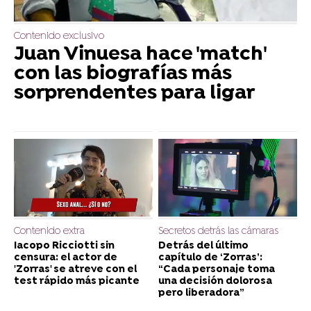
Contenido exclusivo
Juan Vinuesa hace 'match'
con las biografías más
sorprendentes para ligar
Contenido extra
Secretos detrás las cámaras
Iacopo Ricciotti sin
Detrás del último
censura: el actor de
capítulo de ‘Zorras’:
'Zorras' se atreve con el
“Cada personaje toma
test rápido más picante
una decisión dolorosa
pero liberadora”