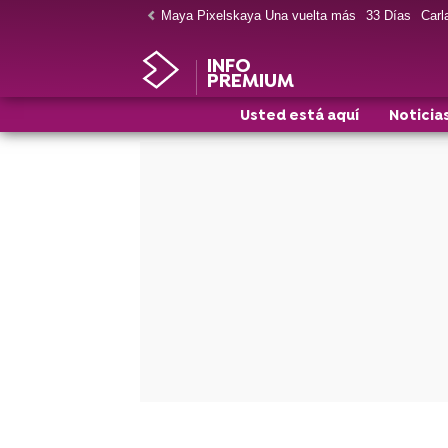
Maya Pixelskaya Una vuelta más
33 Días
Carla
INFO
PREMIUM
Usted está aquí
Noticia