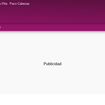
 Flila
Paco Cabezas
s