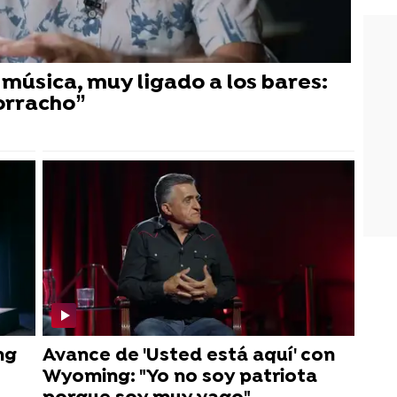
 música, muy ligado a los bares:
orracho”
ng
Avance de 'Usted está aquí' con
Wyoming: "Yo no soy patriota