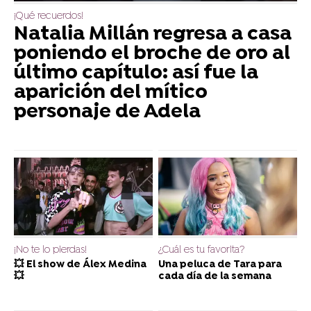
¡Qué recuerdos!
Natalia Millán regresa a casa
poniendo el broche de oro al
último capítulo: así fue la
aparición del mítico
personaje de Adela
¡No te lo pierdas!
¿Cuál es tu favorita?
💥 El show de Álex Medina
Una peluca de Tara para
💥
cada día de la semana