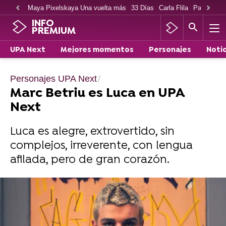
Maya Pixelskaya Una vuelta más
33 Días
Carla Flila
Paco Cabe
INFO
PREMIUM
UPA Next
Mejores momentos
Personajes
Notic
Personajes UPA Next
Marc Betriu es Luca en UPA
Next
Luca es alegre, extrovertido, sin
complejos, irreverente, con lengua
afilada, pero de gran corazón.