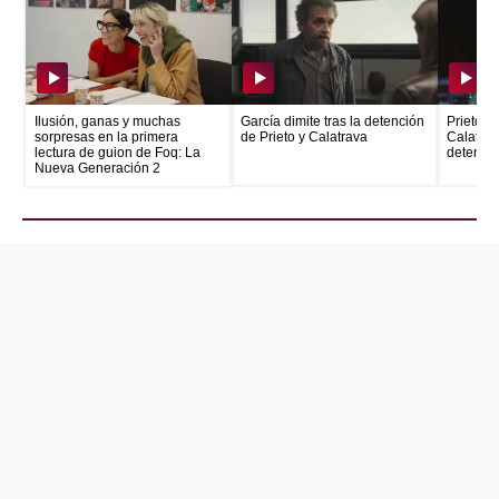
Ilusión, ganas y muchas
García dimite tras la detención
Prieto e
sorpresas en la primera
de Prieto y Calatrava
Calatrava
lectura de guion de Foq: La
detenid
Nueva Generación 2