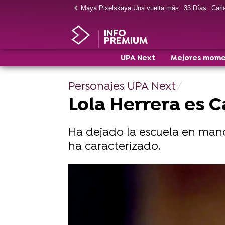
Maya Pixelskaya Una vuelta más
33 Días
Carla
INFO
PREMIUM
UPA Next
Mejores mom
Personajes UPA Next
Lola Herrera es 
Ha dejado la escuela en manos
ha caracterizado.