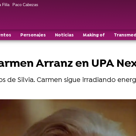
 Flila
Paco Cabezas
entos
Personajes
Noticias
Making of
Transmed
Carmen Arranz en UPA Ne
 de Silvia. Carmen sigue irradiando energ