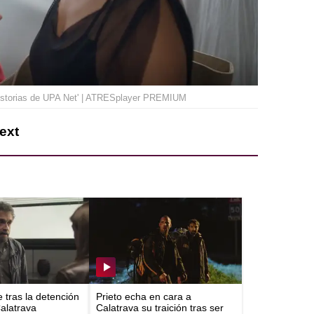
'Historias de UPA Net' | ATRESplayer PREMIUM
Next
e tras la detención
Prieto echa en cara a
Calatrava
Calatrava su traición tras ser