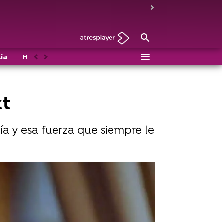
ia
Historias de UPA Next
Mahou
Casting
Anterior
Siguiente
xt
ía y esa fuerza que siempre le