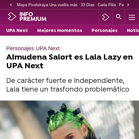
Maya Pixelskaya Una vuelta más
33 Días
Carla Flila
Paco Cabe
INFO
PREMIUM
UPA Next
Mejores momentos
Personajes
Notic
Personajes UPA Next
Almudena Salort es Lala Lazy en
UPA Next
De carácter fuerte e independiente,
Lala tiene un trasfondo problemático