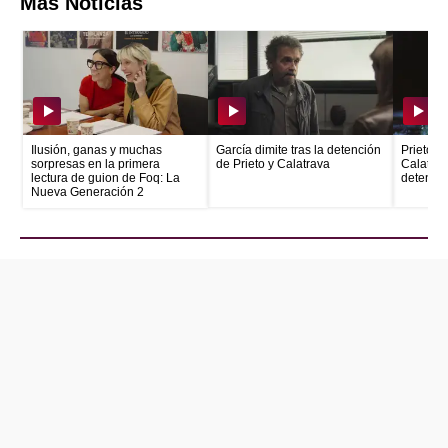
Más Noticias
Ilusión, ganas y muchas
García dimite tras la detención
Prieto e
sorpresas en la primera
de Prieto y Calatrava
Calatrava
lectura de guion de Foq: La
detenid
Nueva Generación 2