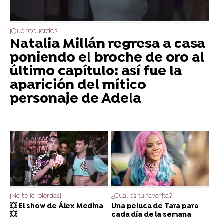
¡Qué recuerdos!
Natalia Millán regresa a casa
poniendo el broche de oro al
último capítulo: así fue la
aparición del mítico
personaje de Adela
¡No te lo pierdas!
¿Cuál es tu favorita?
💥 El show de Álex Medina
Una peluca de Tara para
💥
cada día de la semana