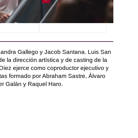
e tras la detención
Prieto echa en cara a
Calatrava
Calatrava su traición tras ser
detenidos
r Sandra Gallego y Jacob Santana. Luis San
 la dirección artística y de casting de la
o Díez ejerce como coproductor ejecutivo y
istas formado por Abraham Sastre, Álvaro
er Galán y Raquel Haro.