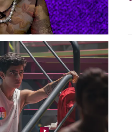
no para ‘
UPA Next
’. Apunta:
domingo 7
r PREMIUM
.
e los 2 primeros capítulos de la serie y
 episodio
.
r 8 episodios
, es una producción original
 en colaboración con Globomedia (THE
ta con Montse García, Laura Fdz.
o productores ejecutivos.