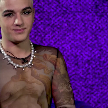
Whatsapp
Facebook
Twitter
Flipboa
las manos de
Marc Betriu
a través de “un
a”, explica el actor, “y me llegó para el