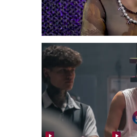
ya tenemos fecha de estre
de mayo
en
ATRESplaye
Además, podrás disfrutar d
cada domingo, un nuevo
‘UPA Next’,
compuesta po
de Atresmedia Televisión
MEDIAPRO STUDIO) y cuen
Espeso y Javier Pons com
Más Noticias