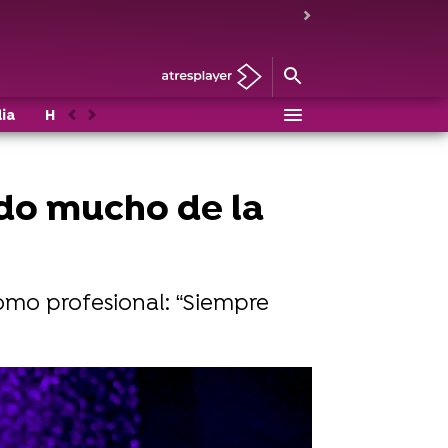
ia
Historias de UPA Next
Mahou
Casting
Anterior
Siguiente
ido mucho de la
como profesional: “Siempre