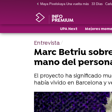
Maya Pixelskaya Una vuelta más
33 Días
Carla
INFO
PREMIUM
UPA Next
Mejores mom
Entrevista
Marc Betriu sobr
mano del persona
El proyecto ha significado mu
había vivido en Barcelona y ve
Descubre el tráiler oficial y las nu