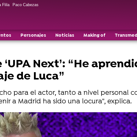
 Flila
Paco Cabezas
entos
Personajes
Noticias
Making of
Transmed
e ‘UPA Next’: “He aprend
je de Luca”
cho para el actor, tanto a nivel personal 
nir a Madrid ha sido una locura”, explica.
evas tramas de 'UPA Next'