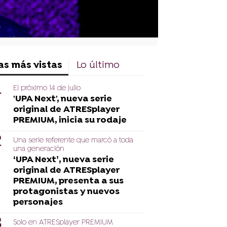
as más vistas
Lo último
El próximo 14 de julio
'UPA Next', nueva serie
original de ATRESplayer
PREMIUM, inicia su rodaje
Una serie referente que marcó a toda
una generación
‘UPA Next’, nueva serie
original de ATRESplayer
PREMIUM, presenta a sus
protagonistas y nuevos
personajes
Solo en ATRESplayer PREMIUM