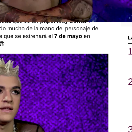
totalmente: “Me volvieron a llamar, pero
erdad que es
un papel muy bonito
”,
ido mucho de la mano del personaje de
e que se estrenará el
7 de mayo
en
L
 😎
ucho para él, tanto a nivel personal como
a vivido en Barcelona y venir a Madrid ha
…
para disfrutarlo”, afirma, “y dentro de la
 aparezcan risas”, añade.
bre con el lanzamiento del primer capítulo,