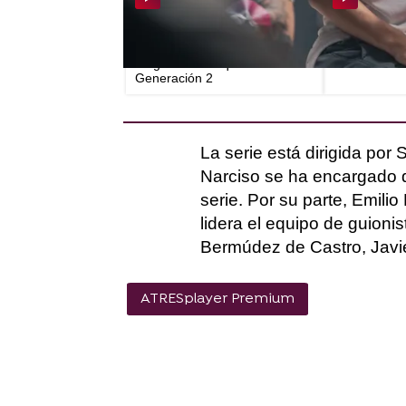
Ilusión, ganas y muchas
García dimit
sorpresas en la primera lectura
de Prieto y 
de guion de Foq: La Nueva
Generación 2
La serie está dirigida po
Narciso se ha encargado de
serie. Por su parte, Emili
lidera el equipo de guion
Bermúdez de Castro, Javi
ATRESplayer Premium