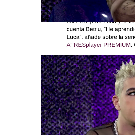
Sin embargo, todo cambió 
esta vez para Luca y la v
cuenta Betriu, “He aprend
Luca”, añade sobre la seri
ATRESplayer PREMIUM
.
UPA Next
ha significado m
profesional: “Siempre habí
sido una locura”, explica.
A la hora de interpretar
“Me lo tomo como un juego, 
comodidad, es normal que
Tras el aperitivo de diciem