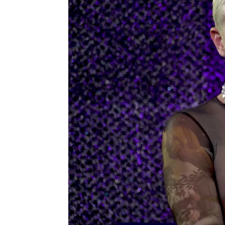
Sandra Lázaro
Publicado:
05 de abril de 2023, 14:03
El papel de Luca llegó a 
casting random de una amig
papel de Omar”, revela.