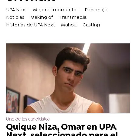
UPA Next
Mejores momentos
Personajes
Noticias
Making of
Transmedia
Historias de UPA Next
Mahou
Casting
Uno de los candidatos
Quique Niza, Omar en UPA
Next, seleccionado para el