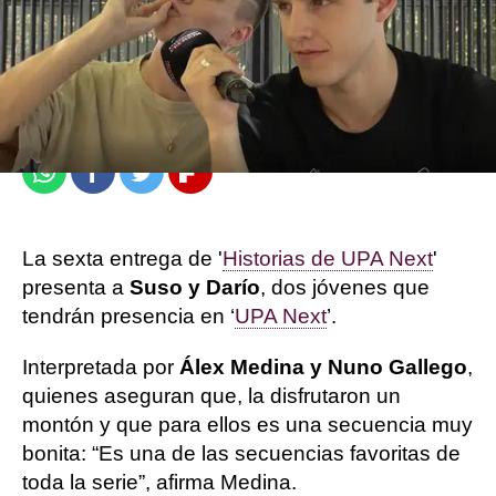
atresplayer
Madrid
Publicado:
17 de octubre de 2022, 11:29
Whatsapp
Facebook
Twitter
Flipboard
La sexta entrega de '
Historias de UPA Next
'
presenta a
Suso y Darío
, dos jóvenes que
tendrán presencia en ‘
UPA Next
’.
Interpretada por
Álex Medina y Nuno Gallego
,
quienes aseguran que, la disfrutaron un
montón y que para ellos es una secuencia muy
bonita: “Es una de las secuencias favoritas de
toda la serie”, afirma Medina.