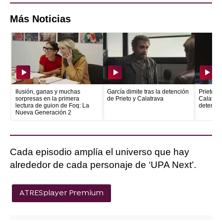
Más Noticias
Ilusión, ganas y muchas
García dimite tras la detención
Prieto e
sorpresas en la primera
de Prieto y Calatrava
Calatrava
lectura de guion de Foq: La
detenid
Nueva Generación 2
Cada episodio amplía el universo que hay
alrededor de cada personaje de ‘UPA Next’.
ATRESplayer Premium