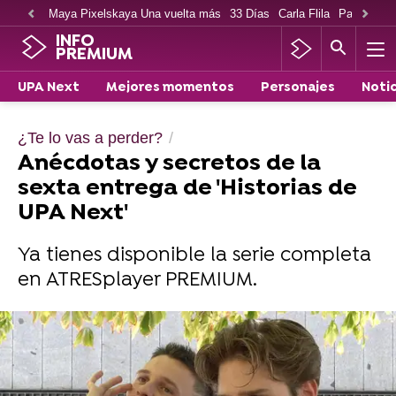
Maya Pixelskaya Una vuelta más
33 Días
Carla Flila
Paco Cabe
INFO
PREMIUM
UPA Next
Mejores momentos
Personajes
Notic
¿Te lo vas a perder?
Anécdotas y secretos de la
sexta entrega de 'Historias de
UPA Next'
Ya tienes disponible la serie completa
en ATRESplayer PREMIUM.