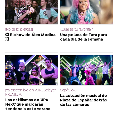
¡No te lo pierdas!
¿Cuál es tu favorita?
💥 El show de Álex Medina
Una peluca de Tara para
💥
cada día de la semana
¡Ya disponible en ATRESplayer
Capítulo 8
PREMIUM!
La actuación musical de
Los estilismos de 'UPA
Plaza de España: detrás
Next' que marcarán
de las cámaras
tendencia este verano