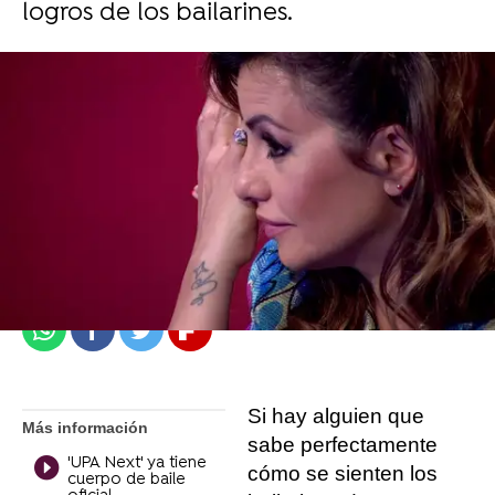
logros de los bailarines.
atresplayer
Madrid
Publicado:
28 de junio de 2022, 20:39
Whatsapp
Facebook
Twitter
Flipboard
Si hay alguien que
Más información
sabe perfectamente
'UPA Next' ya tiene
cómo se sienten los
cuerpo de baile