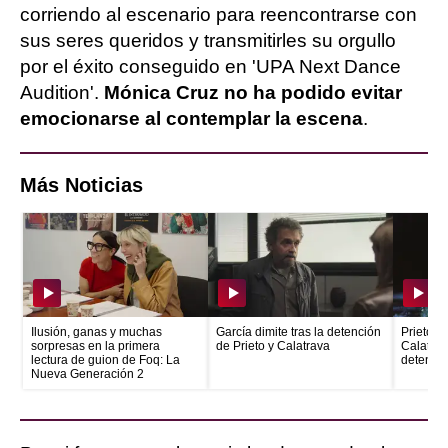
corriendo al escenario para reencontrarse con
sus seres queridos y transmitirles su orgullo
por el éxito conseguido en 'UPA Next Dance
Audition'.
Mónica Cruz no ha podido evitar
emocionarse al contemplar la escena
.
Más Noticias
Ilusión, ganas y muchas
García dimite tras la detención
Prieto e
sorpresas en la primera
de Prieto y Calatrava
Calatrava
lectura de guion de Foq: La
detenid
Nueva Generación 2