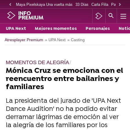
Maya Pixelskaya Una vuelta más
33 Días
Carla Flila
Paco Cabe
INFO
PREMIUM
UPA Next
Mejores momentos
Personajes
Notic
Atresplayer Premium
» UPA Next
» Casting
MOMENTOS DE ALEGRÍA
Mónica Cruz se emociona con el
reencuentro entre bailarines y
familiares
La presidenta del jurado de 'UPA Next
Dance Audition' no ha podido evitar
derramar lágrimas de emoción al ver
la alegría de los familiares por los