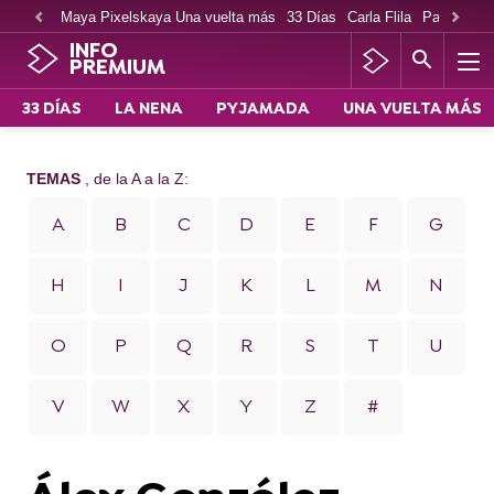
Maya Pixelskaya Una vuelta más
33 Días
Carla Flila
Paco Cabe
INFO
PREMIUM
33 DÍAS
LA NENA
PYJAMADA
UNA VUELTA MÁS
TEMAS
, de la A a la Z:
A
B
C
D
E
F
G
H
I
J
K
L
M
N
O
P
Q
R
S
T
U
V
W
X
Y
Z
#