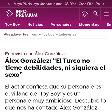
Maya Pixelskaya Una vuelta más
33 Días
Carla Flila
Paco Cabe
INFO
PREMIUM
Toy Boy
Noticias
Personajes
Momentos
En
Atresplayer Premium
» Toy Boy
» Entrevistas
Entrevista con Álex González
Álex González: “El Turco no
tiene debilidades, ni siquiera el
sexo”
El actor confiesa que su personaje es
el villano de ‘Toy Boy’ y es un
personaje muy ambicioso. Descubre lo
que nos ha contado Álex González