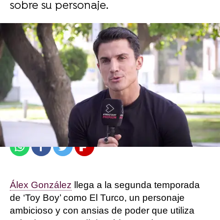
sobre su personaje.
atresplayer
Madrid
Publicado:
21 de septiembre de 2021, 16:55
Whatsapp
Facebook
Twitter
Flipboard
Álex González
llega a la segunda temporada
de ‘Toy Boy’ como El Turco, un personaje
ambicioso y con ansias de poder que utiliza