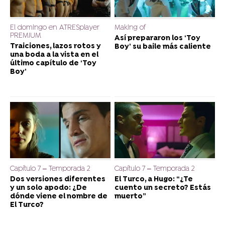
El domingo en ATRESplayer
Making of
PREMIUM
Así prepararon los ‘Toy
Traiciones, lazos rotos y
Boy’ su baile más caliente
una boda a la vista en el
último capítulo de ‘Toy
Boy’
Capítulo 7 – Temporada 2
Capítulo 7 – Temporada 2
Dos versiones diferentes
El Turco, a Hugo: “¿Te
y un solo apodo: ¿De
cuento un secreto? Estás
dónde viene el nombre de
muerto”
El Turco?