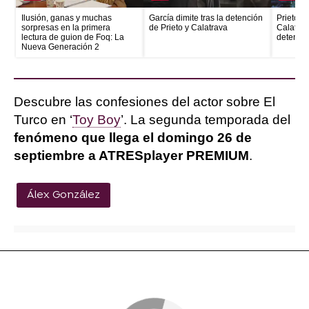
Ilusión, ganas y muchas
García dimite tras la detención
Prieto e
sorpresas en la primera
de Prieto y Calatrava
Calatrava
lectura de guion de Foq: La
detenid
Nueva Generación 2
Descubre las confesiones del actor sobre El
Turco en ‘
Toy Boy
’. La segunda temporada del
fenómeno que llega el domingo 26 de
septiembre a ATRESplayer PREMIUM
.
Álex González